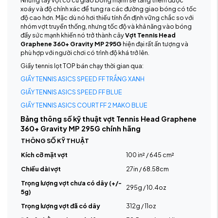
Những tay vợt có cú giao bóng mạnh sẽ tăng thêm được
xoáy và độ chính xác để tung ra các đường giao bóng có tốc
độ cao hơn. Mặc dù nó hơi thiếu tính ổn định vững chắc so với
nhóm vợt truyền thống, nhưng tốc độ và khả năng vào bóng
đầy sức mạnh khiến nó trở thành cây
Vợt Tennis Head
Graphene 360+ Gravity MP 295G
hiện đại rất ấn tượng và
phù hợp với người chơi có trình độ khá trở lên.
Giầy tennis lọt TOP bán chạy thời gian qua:
GIẦY TENNIS ASICS SPEED FF TRẮNG XANH
GIẦY TENNIS ASICS SPEED FF BLUE
GIẦY TENNIS ASICS COURT FF 2 MAKO BLUE
Bảng thông số kỹ thuật vợt Tennis Head Graphene
360+ Gravity MP 295G chính hãng
THÔNG SỐ KỸ THUẬT
Kích cỡ mặt vợt
100 in² / 645 cm²
Chiều dài vợt
27in / 68.58cm
Trọng lượng vợt chưa có dây (+/-
295g / 10.4oz
5g)
Trọng lượng vợt đã có dây
312g / 11oz