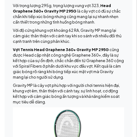
Với trọng lượng 295g, trọng lượng vung vợt 323,
Head
Graphene 360+ Gravity MP 295G
là cây vợt có đủ sự chắc
chắn khi tiếp xúc bóng nhưng cũng mang lại sự nhanh nhẹn
cần thiết trong những tình huống bóng nhanh.
Với độ cứng khung vợt khoảng 62 RA, Gravity MP mang lại
cảm giác thân thiện với cánh tay khi so sánh với nhiều đối thủ
cạnh tranh trên cùng phân khúc.
Vợt Tennis Head Graphene 360+ Gravity MP 295G
cũng
được Head cập nhật công nghệ Graphene 360+, đây là sự
kết hợp của sự ổn định, chắc chắn đến từ Graphene 360 cộng
với Spiral Fibers ở phần dưới khu vực đầu vợt. Kết quả là cảm
giác bóng rõ ràng khi bóng tiếp xúc mặt vợt mà Gravity
mang lại cho người sử dụng.
Gravity MP là cây vợt phù hợp với người chơi tennis hiện đại,
khung vợt êm, thân thiện với cánh tay, sự linh hoạt, cơ động
kết hợp với cảm giác bóng ấn tượng và khả năng kiểm soát
mục tiêu dễ dàng.