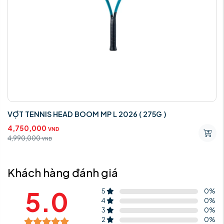
VỢT TENNIS HEAD BOOM MP L 2026 ( 275G )
4,750,000
VND
4,990,000
VND
Khách hàng đánh giá
5.0
5
0
%
4
0
%
3
0
%
2
0
%