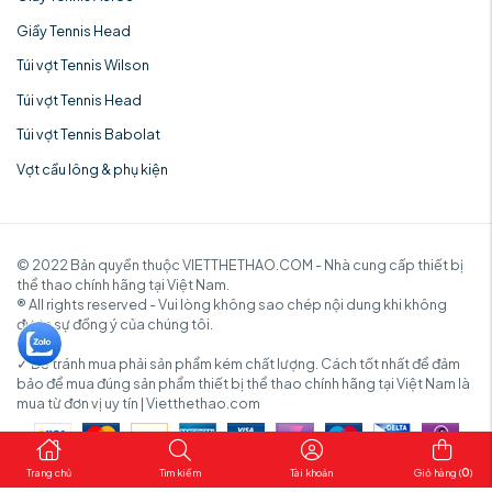
Giầy Tennis Head
Túi vợt Tennis Wilson
Túi vợt Tennis Head
Túi vợt Tennis Babolat
Vợt cầu lông & phụ kiện
© 2022 Bản quyền thuộc VIETTHETHAO.COM - Nhà cung cấp thiết bị
thể thao chính hãng tại Việt Nam.
® All rights reserved - Vui lòng không sao chép nội dung khi không
được sự đồng ý của chúng tôi.
✓ Để tránh mua phải sản phẩm kém chất lượng. Cách tốt nhất để đảm
bảo để mua đúng sản phẩm thiết bị thể thao chính hãng tại Việt Nam là
mua từ đơn vị uy tín | Vietthethao.com
0
Trang chủ
Tìm kiếm
Tài khoản
Giỏ hàng (
)