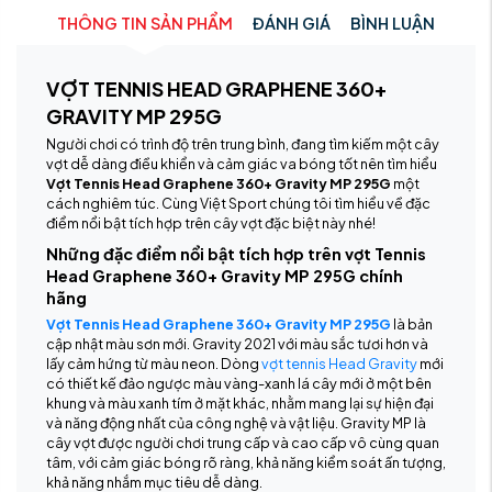
THÔNG TIN SẢN PHẨM
ĐÁNH GIÁ
BÌNH LUẬN
VỢT TENNIS HEAD GRAPHENE 360+
GRAVITY MP 295G
Người chơi có trình độ trên trung bình, đang tìm kiếm một cây
vợt dễ dàng điều khiển và cảm giác va bóng tốt nên tìm hiểu
Vợt Tennis Head Graphene 360+ Gravity MP 295G
một
cách nghiêm túc. Cùng Việt Sport chúng tôi tìm hiểu về đặc
điểm nổi bật tích hợp trên cây vợt đặc biệt này nhé!
Những đặc điểm nổi bật tích hợp trên vợt Tennis
Head Graphene 360+ Gravity MP 295G chính
hãng
Vợt Tennis Head Graphene 360+ Gravity MP 295G
là bản
cập nhật màu sơn mới. Gravity 2021 với màu sắc tươi hơn và
lấy cảm hứng từ màu neon. Dòng
vợt tennis Head Gravity
mới
có thiết kế đảo ngược màu vàng-xanh lá cây mới ở một bên
khung và màu xanh tím ở mặt khác, nhằm mang lại sự hiện đại
và năng động nhất của công nghệ và vật liệu. Gravity MP là
cây vợt được người chơi trung cấp và cao cấp vô cùng quan
tâm, với cảm giác bóng rõ ràng, khả năng kiểm soát ấn tượng,
khả năng nhắm mục tiêu dễ dàng.