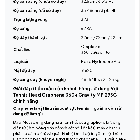
Độ cân bằng (chưa có dây)
32.5cm / 6 pts HL
Độ cân bằng (đã có dây)
33.48cm / 3 pts HL
Trọng lượng vung
323
Độ cứng
62 RA
Độ dày thành vợt
22mm / 22mm / 22mm
Graphene
Chất liệu
360+/Graphite
Loại cán
Head Hydrosorb Pro
Mật độ dây
16x20
Độ căng dây (khuyến nghị)
48-57 lbs / 21-25 kg
Giải đáp thắc mắc của khách hàng sử dụng Vợt
Tennis Head Graphene 360+ Gravity MP 295G
chính hãng
Graphene là vật liệu sản xuất vợt tennis, ngoài ra còn sử
dụng để làm gì?
Đáp: Một số ứng dụng hứa hẹn nhất của graphene là trong
điện tử (làm bóng bán dẫn và kết nối liên kết), máy dò (như
phần tử cảm biến) và quản lý nhiệt (như bộ truyền nhiệt bên).
Các bóng bán dẫn hiệu ứng trường graphene (FET) đầu tiên -