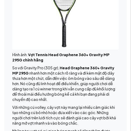
Hình ảnh:
Vợt Tennis Head Graphene 360+ Gravity MP
295G chính hãng
So với Gravity Pro (305 gr),
Head Graphene 360+ Gravity
MP 295G
nhanh hơn một cách rõ ràng và đi kèm mật độ dây
thưa hơn một chút, dẫn đến việc ôm bóng vào sâu dễ dàng
hơn. Nó cũng đủ linh hoạt để điều khiển, giúp người chơi dễ
dàng tạo ra 1 cú winner trong khi vẫn cung cấp đủ khối lượng
để thoải mái điều hướng bóng kể cả khi bạn đang phải di
chuyển độ cao nhất.
Với những cú volley, cây vợt này mang lại nhiều cảm giác khi
tạo những cú bỏ nhỏ hoặc đưa xiết vào các góc. Những
người chơi trên lưới tích cực sẽ đánh giá cao cây vợt bởi khả
năng mở vợt nhanh và vào bóng chắc.