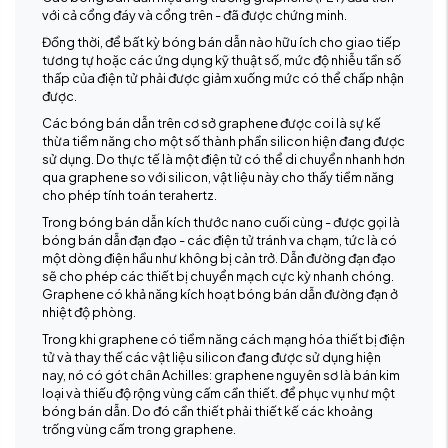
với cả cổng đáy và cổng trên - đã được chứng minh.
Đồng thời, để bất kỳ bóng bán dẫn nào hữu ích cho giao tiếp
tương tự hoặc các ứng dụng kỹ thuật số, mức độ nhiễu tần số
thấp của điện tử phải được giảm xuống mức có thể chấp nhận
được.
Các bóng bán dẫn trên cơ sở graphene được coi là sự kế
thừa tiềm năng cho một số thành phần silicon hiện đang được
sử dụng. Do thực tế là một điện tử có thể di chuyển nhanh hơn
qua graphene so với silicon, vật liệu này cho thấy tiềm năng
cho phép tính toán terahertz.
Trong bóng bán dẫn kích thước nano cuối cùng - được gọi là
bóng bán dẫn đạn đạo - các điện tử tránh va chạm, tức là có
một dòng điện hầu như không bị cản trở. Dẫn đường đạn đạo
sẽ cho phép các thiết bị chuyển mạch cực kỳ nhanh chóng.
Graphene có khả năng kích hoạt bóng bán dẫn đường đạn ở
nhiệt độ phòng.
Trong khi graphene có tiềm năng cách mạng hóa thiết bị điện
tử và thay thế các vật liệu silicon đang được sử dụng hiện
nay, nó có gót chân Achilles: graphene nguyên sơ là bán kim
loại và thiếu độ rộng vùng cấm cần thiết. để phục vụ như một
bóng bán dẫn. Do đó cần thiết phải thiết kế các khoảng
trống vùng cấm trong graphene.