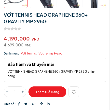
VỢT TENNIS HEAD GRAPHENE 360+
GRAVITY MP 295G
4,190,000
VND
4,699,000
VND
Danh mục:
Vợt Tennis
,
Vợt Tennis Head
Bảo hành và khuyến mãi
VỢT TENNIS HEAD GRAPHENE 360+ GRAVITY MP 295G chính
hãng
Thêm Giỏ Hàng
Chia sẻ: