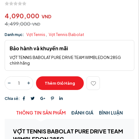
4,090,000
VND
4,499,000
VND
Danh mục:
Vợt Tennis
,
Vợt Tennis Babolat
Bảo hành và khuyến mãi
VỢT TENNIS BABOLAT PURE DRIVE TEAM WIMBLEDON 285G
chính hãng
Thêm Giỏ Hàng
Chia sẻ:
THÔNG TIN SẢN PHẨM
ĐÁNH GIÁ
BÌNH LUẬN
VỢT TENNIS BABOLAT PURE DRIVE TEAM
WIMBLEDON 285G