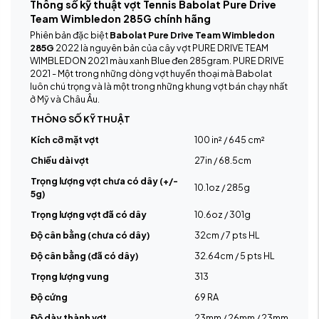
Thông số kỹ thuật vợt Tennis Babolat Pure Drive
Team Wimbledon 285G chính hãng
Phiên bản đặc biệt
Babolat Pure Drive Team Wimbledon
285G
2022 là nguyên bản của cây vợt PURE DRIVE TEAM
WIMBLEDON 2021 màu xanh Blue đen 285gram. PURE DRIVE
2021 - Một trong những dòng vợt huyền thoại mà Babolat
luôn chú trọng và là một trong những khung vợt bán chạy nhất
ở Mỹ và Châu Âu.
THÔNG SỐ KỸ THUẬT
Kích cỡ mặt vợt
100 in² / 645 cm²
Chiều dài vợt
27in / 68.5cm
Trọng lượng vợt chưa có dây (+/-
10.1oz / 285g
5g)
Trọng lượng vợt đã có dây
10.6oz / 301g
Độ cân bằng (chưa có dây)
32cm / 7 pts HL
Độ cân bằng (đã có dây)
32.64cm / 5 pts HL
Trọng lượng vung
313
Độ cứng
69 RA
Độ dày thành vợt
23mm / 26mm / 23mm