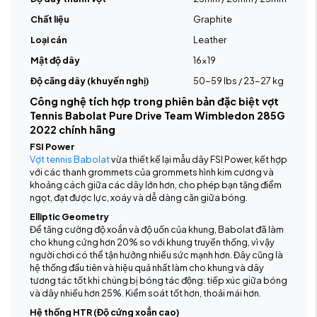
Chất liệu
Graphite
Loại cán
Leather
Mật độ dây
16x19
Độ căng dây (khuyến nghị)
50-59 lbs / 23-27 kg
Công nghệ tích hợp trong phiên bản đặc biệt vợt
Tennis Babolat Pure Drive Team Wimbledon 285G
2022 chính hãng
FSI Power
Vợt tennis Babolat
vừa thiết kế lại mẫu dây FSI Power, kết hợp
với các thanh grommets của grommets hình kim cương và
khoảng cách giữa các dây lớn hơn, cho phép bạn tăng điểm
ngọt, đạt được lực, xoáy và dễ dàng căn giữa bóng.
Elliptic Geometry
Để tăng cường độ xoắn và độ uốn của khung, Babolat đã làm
cho khung cứng hơn 20% so với khung truyền thống, vì vậy
người chơi có thể tận hưởng nhiều sức mạnh hơn. Đây cũng là
hệ thống đầu tiên và hiệu quả nhất làm cho khung và dây
tương tác tốt khi chúng bị bóng tác động: tiếp xúc giữa bóng
và dây nhiều hơn 25%. Kiểm soát tốt hơn, thoải mái hơn.
Hệ thống HTR (Độ cứng xoắn cao)