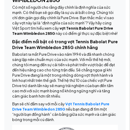
Có một số người cho rằng đây chính là định nghĩa của sức
mạnh. Có thể bạn sẽ gọi đây là sự ưu ái bất công. Chúng tôi
chỉ đơn giản gọi đây chính là Pure Drive. Bạn thắc mắc vì sao
cây vợt này lại là “định nghĩa của sức mạnh”? Vậy hãy cùng
Việt Sport tìm hiểu xem cây
vợt Tennis Babolat Pure Drive
Team Wimbledon 285G
này có điểm gì thực sự đặc biệt nhé!
Đặc điểm nổi bật có trong vợt Tennis Babolat Pure
Drive Team Wimbledon 285G chính hãng
Babolat ra mắt Pure Drive vào năm 1994 và đã nhanh chóng
sáng lập nên chuẩn mực của sức mạnh. Với mỗi thế hệ mới,
chúng tôi mang đến sự cải tiến và phát triển vượt bậc để đạt
đến hiệu năng cao cho từng trận đấu. Sẽ chẳng ngọa gì khi
Pure Drive đang là một trong những dòng vợt thịnh hành và
linh hoạt nhất trên thế giới. Thế hệ thứ 10 của chiếc vợt Pure
Drive trứ danh lần này sẽ mang trải nghiệm của bạn đến tầm
cao mới với sức mạnh bùng nổ không ngừng nghỉ và tăng
cảm giác banh hơn rất nhiều.
Bạn sẽ chỉ đắm say với mỗi cây
V
ợt Tennis Babolat Pure
Drive Team Wimbledon 285G
nếu bạn đang đi tìm một
“người bạn đồng hành” cân bằng giữa sức mạnh và cảm giác
bóng trong mỗi cú đánh.