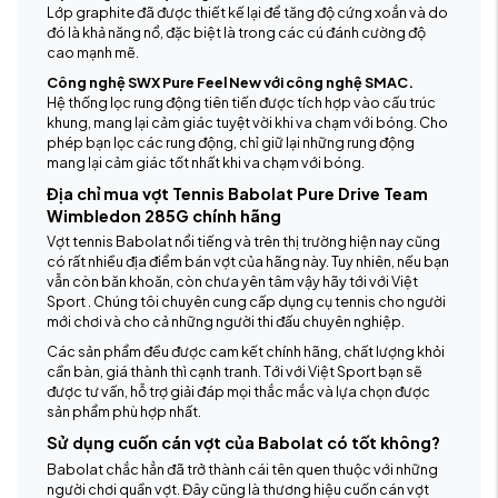
Lớp graphite đã được thiết kế lại để tăng độ cứng xoắn và do
đó là khả năng nổ, đặc biệt là trong các cú đánh cường độ
cao mạnh mẽ.
Công nghệ SWX Pure Feel New với công nghệ SMAC.
Hệ thống lọc rung động tiên tiến được tích hợp vào cấu trúc
khung, mang lại cảm giác tuyệt vời khi va chạm với bóng. Cho
phép bạn lọc các rung động, chỉ giữ lại những rung động
mang lại cảm giác tốt nhất khi va chạm với bóng.
Địa chỉ mua vợt Tennis Babolat Pure Drive Team
Wimbledon 285G chính hãng
Vợt tennis Babolat nổi tiếng và trên thị trường hiện nay cũng
có rất nhiều địa điểm bán vợt của hãng này. Tuy nhiên, nếu bạn
vẫn còn băn khoăn, còn chưa yên tâm vậy hãy tới với Việt
Sport . Chúng tôi chuyên cung cấp dụng cụ tennis cho người
mới chơi và cho cả những người thi đấu chuyên nghiệp.
Các sản phẩm đều được cam kết chính hãng, chất lượng khỏi
cần bàn, giá thành thì cạnh tranh. Tới với Việt Sport bạn sẽ
được tư vấn, hỗ trợ giải đáp mọi thắc mắc và lựa chọn được
sản phẩm phù hợp nhất.
Sử dụng cuốn cán vợt của Babolat có tốt không?
Babolat chắc hẳn đã trở thành cái tên quen thuộc với những
người chơi quần vợt. Đây cũng là thương hiệu cuốn cán vợt