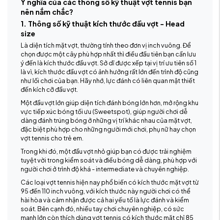
Ý nghĩa của các thông số kỹ thuật vợt tennis bạn
nên nắm chắc?
1. Thông số kỹ thuật kích thước đầu vợt - Head
size
Là diện tích mặt vợt, thường tính theo đơn vị inch vuông. Để
chọn được một cây phù hợp nhất thì điều đầu tiên bạn cần lưu
ý đến là kích thước đầu vợt. Sở dĩ được xếp tại vị trí ưu tiên số 1
là vì, kích thước đầu vợt có ảnh hưởng rất lớn đến trình độ cũng
như lối chơi của bạn. Hãy nhớ, lực đánh có liên quan mật thiết
đến kích cỡ đầu vợt.
Một đầu vợt lớn giúp diện tích đánh bóng lớn hơn, mở rộng khu
vực tiếp xúc bóng tối ưu (Sweetspot), giúp người chơi dễ
dàng đánh trúng bóng ở những vị trí khác nhau của mặt vợt,
đặc biệt phù hợp cho những người mới chơi, phụ nữ hay chọn
vợt tennis cho trẻ em.
Trong khi đó, một đầu vợt nhỏ giúp bạn có được trải nghiệm
tuyệt vời trong kiểm soát và điều bóng dễ dàng, phù hợp với
người chơi ở trình độ khá - intermediate và chuyên nghiệp.
Các loại vợt tennis hiện nay phổ biến có kích thước mặt vợt từ
95 đến 110 inch vuông, với kích thước này người chơi có thể
hài hòa và cảm nhận được cả hai yếu tố là lực đánh và kiểm
soát. Bên cạnh đó, nhiều tay chơi chuyên nghiệp, có sức
mạnh lớn còn thích dùng vợt tennis có kích thước mặt chỉ 85