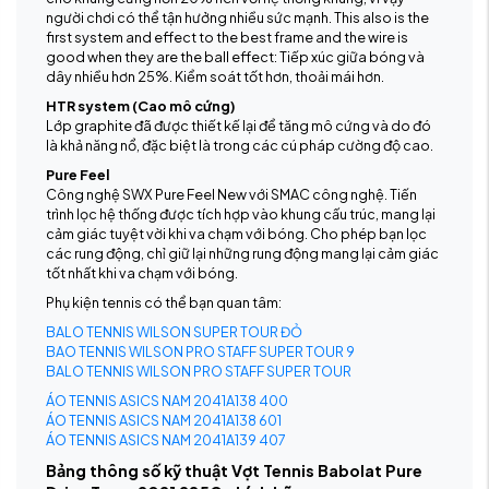
người chơi có thể tận hưởng nhiều sức mạnh. This also is the
first system and effect to the best frame and the wire is
good when they are the ball effect: Tiếp xúc giữa bóng và
dây nhiều hơn 25%. Kiểm soát tốt hơn, thoải mái hơn.
HTR system (Cao mô cứng)
Lớp graphite đã được thiết kế lại để tăng mô cứng và do đó
là khả năng nổ, đặc biệt là trong các cú pháp cường độ cao.
Pure Feel
Công nghệ SWX Pure Feel New với SMAC công nghệ. Tiến
trình lọc hệ thống được tích hợp vào khung cấu trúc, mang lại
cảm giác tuyệt vời khi va chạm với bóng. Cho phép bạn lọc
các rung động, chỉ giữ lại những rung động mang lại cảm giác
tốt nhất khi va chạm với bóng.
Phụ kiện tennis có thể bạn quan tâm:
BALO TENNIS WILSON SUPER TOUR ĐỎ
BAO TENNIS WILSON PRO STAFF SUPER TOUR 9
BALO TENNIS WILSON PRO STAFF SUPER TOUR
ÁO TENNIS ASICS NAM 2041A138 400
ÁO TENNIS ASICS NAM 2041A138 601
ÁO TENNIS ASICS NAM 2041A139 407
Bảng thông số kỹ thuật Vợt Tennis Babolat Pure