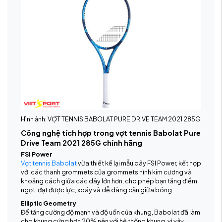
Hình ảnh: VỢT TENNIS BABOLAT PURE DRIVE TEAM 2021 285G
Công nghệ tích hợp trong vợt tennis Babolat Pure
Drive Team 2021 285G chính hãng
FSI Power
Vợt tennis Babolat
vừa thiết kế lại mẫu dây FSI Power, kết hợp
với các thanh grommets của grommets hình kim cương và
khoảng cách giữa các dây lớn hơn, cho phép bạn tăng điểm
ngọt, đạt được lực, xoáy và dễ dàng căn giữa bóng.
Elliptic Geometry
Để tăng cường độ mạnh và độ uốn của khung, Babolat đã làm
cho khung cứng hơn 20% nên với hệ thống khung, vì vậy