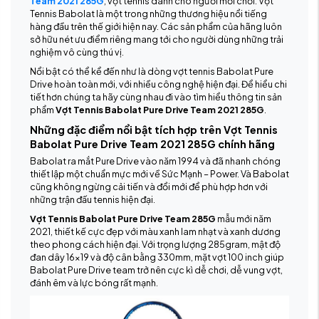
Team 2021 285G
, vợt tennis dành cho người mới chơi. Vợt
Tennis Babolat là một trong những thương hiệu nổi tiếng
hàng đầu trên thế giới hiện nay. Các sản phẩm của hãng luôn
sở hữu nét ưu điểm riêng mang tới cho người dùng những trải
nghiệm vô cùng thú vị.
Nổi bật có thể kể đến như là dòng vợt tennis Babolat Pure
Drive hoàn toàn mới, với nhiều công nghệ hiện đại. Để hiểu chi
tiết hơn chúng ta hãy cùng nhau đi vào tìm hiểu thông tin sản
phẩm
Vợt Tennis Babolat Pure Drive Team 2021 285G
.
Những đặc điểm nổi bật tích hợp trên Vợt Tennis
Babolat Pure Drive Team 2021 285G chính hãng
Babolat ra mắt Pure Drive vào năm 1994 và đã nhanh chóng
thiết lập một chuẩn mực mới về Sức Mạnh – Power. Và Babolat
cũng không ngừng cải tiến và đổi mới để phù hợp hơn với
những trận đấu tennis hiện đại.
Vợt Tennis Babolat Pure Drive Team 285G
mẫu mới năm
2021, thiết kế cực đẹp với màu xanh lam nhạt và xanh dương
theo phong cách hiện đại. Với trọng lượng 285gram, mật độ
đan dây 16x19 và độ cân bằng 330mm, mặt vợt 100 inch giúp
Babolat Pure Drive team trở nên cực kì dễ chơi, dễ vung vợt,
đánh êm và lực bóng rất mạnh.