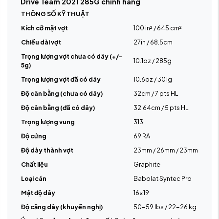
Drive Team 2021 285G chính hãng
THÔNG SỐ KỸ THUẬT
Kích cỡ mặt vợt
100 in² / 645 cm²
Chiều dài vợt
27in / 68.5cm
Trọng lượng vợt chưa có dây (+/-
10.1oz / 285g
5g)
Trọng lượng vợt đã có dây
10.6oz / 301g
Độ cân bằng (chưa có dây)
32cm / 7 pts HL
Độ cân bằng (đã có dây)
32.64cm / 5 pts HL
Trọng lượng vung
313
Độ cứng
69 RA
Độ dày thành vợt
23mm / 26mm / 23mm
Chất liệu
Graphite
Loại cán
Babolat Syntec Pro
Mật độ dây
16x19
Độ căng dây (khuyến nghị)
50-59 lbs / 22-26 kg