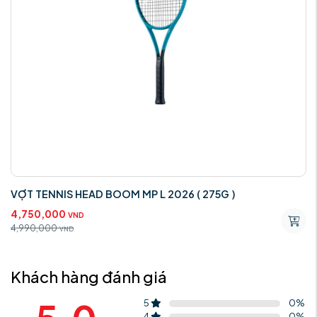
VỢT TENNIS HEAD BOOM MP L 2026 ( 275G )
4,750,000
VND
4,990,000
VND
Khách hàng đánh giá
5
0
%
4
0
%