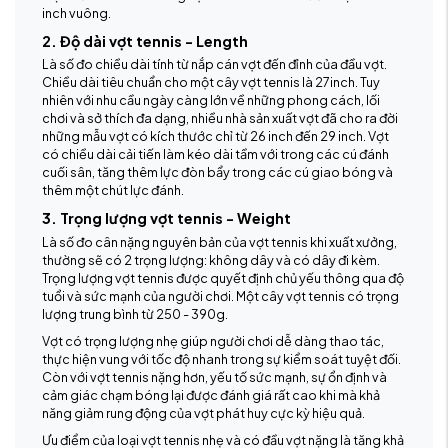
inch vuông.
2. Độ dài vợt tennis - Length
Là số đo chiều dài tính từ nắp cán vợt đến đỉnh của đầu vợt.
Chiều dài tiêu chuẩn cho một cây vợt tennis là 27inch. Tuy
nhiên với nhu cầu ngày càng lớn về những phong cách, lối
chơi và sở thích đa dạng, nhiều nhà sản xuất vợt đã cho ra đời
những mẫu vợt có kích thước chỉ từ 26 inch đến 29 inch. Vợt
có chiều dài cải tiến làm kéo dài tầm với trong các cú đánh
cuối sân, tăng thêm lực đòn bẩy trong các cú giao bóng và
thêm một chút lực đánh.
3. Trọng lượng vợt tennis - Weight
Là số đo cân nặng nguyên bản của vợt tennis khi xuất xưởng,
thường sẽ có 2 trọng lượng: không dây và có dây đi kèm.
Trọng lượng vợt tennis được quyết định chủ yếu thông qua độ
tuổi và sức mạnh của người chơi. Một cây vợt tennis có trọng
lượng trung bình từ 250 - 390g.
Vợt có trọng lượng nhẹ giúp người chơi dễ dàng thao tác,
thực hiện vung với tốc độ nhanh trong sự kiểm soát tuyệt đối.
Còn với vợt tennis nặng hơn, yếu tố sức mạnh, sự ổn định và
cảm giác chạm bóng lại được đánh giá rất cao khi mà khả
năng giảm rung động của vợt phát huy cực kỳ hiệu quả.
Ưu điểm của loại vợt tennis nhẹ và có đầu vợt nặng là tăng khả