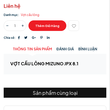
Liên hệ
Danh mục:
Vợt cầu lông
Thêm Giỏ Hàng
Chia sẻ:
THÔNG TIN SẢN PHẨM
ĐÁNH GIÁ
BÌNH LUẬN
VỢT CẦU LÔNG MIZUNO JPX 8.1
Sản phẩm cùng loại