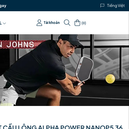
gay
Tiếng Việt
(
)
L
Tài khoản
0
T CẦU LÔNG ALPHA POWER NANOP5 36