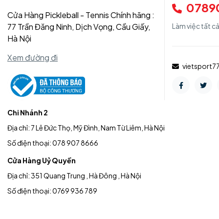
0789
Cửa Hàng Pickleball - Tennis Chính hãng :
77 Trần Đăng Ninh, Dịch Vọng, Cầu Giấy,
Làm việc tất c
Hà Nội
Xem đường đi
vietsport
Chi Nhánh 2
Địa chỉ: 7 Lê Đức Thọ, Mỹ Đình, Nam Từ Liêm, Hà Nội
Số điện thoại: 078 907 8666
Cửa Hàng Uỷ Quyền
Địa chỉ: 351 Quang Trung , Hà Đông , Hà Nội
Số điện thoại: 0769 936 789