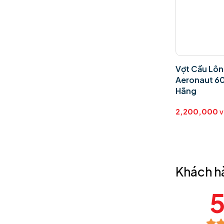
Vợt Cầu Lông Li-Ning
Vợt Cầu Lôn
Aeronaut 6000D Drive
Aeronaut 6
Chính Hãng
Hãng
2,200,000
2,200,000
VND
V
Khách h
5