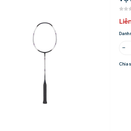
Liê
Danh 
Chia 