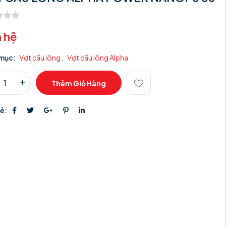
n hệ
mục:
Vợt cầu lông
,
Vợt cầu lông Alpha
Thêm Giỏ Hàng
sẻ: