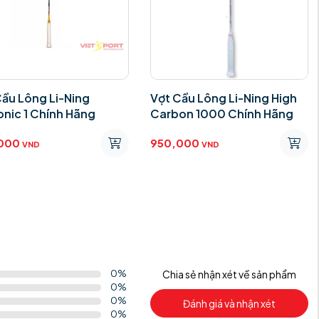
Cầu Lông Li-Ning
Vợt Cầu Lông Li-Ning High
onic 1 Chính Hãng
Carbon 1000 Chính Hãng
000
950,000
VND
VND
0
%
Chia sẻ nhận xét về sản phẩm
0
%
0
%
Đánh giá và nhận xét
0
%