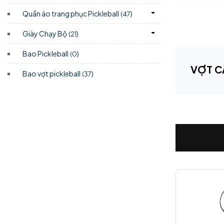
Quần áo trang phục Pickleball
)
(47
Giày Chạy Bộ
)
(21
Bao Pickleball
)
(0
VỢT C
Bao vợt pickleball
)
(37