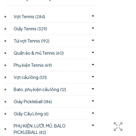
Vợt Tennis
)
(284
Giầy Tennis
)
(329
Túi vợt Tennis
)
(192
Quần áo & mũ Tennis
)
(60
Phụ kiện Tennis
)
(69
Vợt cầu lông
)
(121
Balo, phụ kiện cầu lông
)
(12
Giày Pickleball
)
(186
Giầy Cầu Lông
)
(6
PHỤ KIỆN, LƯỚI, MŨ, BALO
PICKLEBALL
)
(82