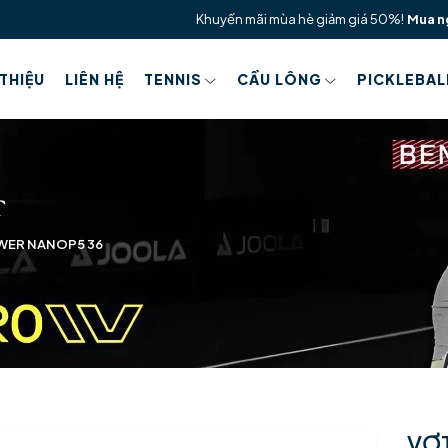
Khuyến mãi mùa hè giảm giá 50%!
Mua n
 THIỆU
LIÊN HỆ
TENNIS
CẦU LÔNG
PICKLEBAL
WER NANOP5 36
VỢ