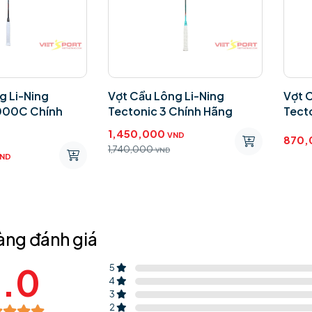
g Li-Ning
Vợt Cầu Lông Li-Ning
Vợt 
000C Chính
Tectonic 3 Chính Hãng
Tect
1,450,000
VND
870,
1,740,000
VND
ND
àng đánh giá
.0
5
4
3
2