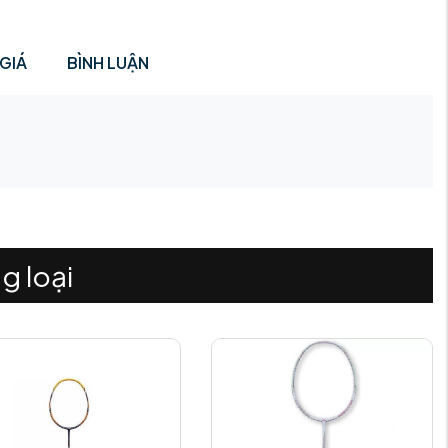
GIÁ
BÌNH LUẬN
g loại