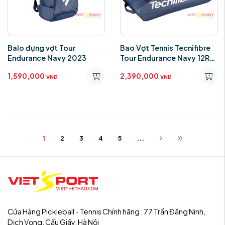
Balo đựng vợt Tour
Bao Vợt Tennis Tecnifibre
Endurance Navy 2023
Tour Endurance Navy 12R
2023
1,590,000
2,390,000
VND
VND
1
2
3
4
5
...
Cửa Hàng Pickleball - Tennis Chính hãng : 77 Trần Đăng Ninh,
Dịch Vọng, Cầu Giấy, Hà Nội