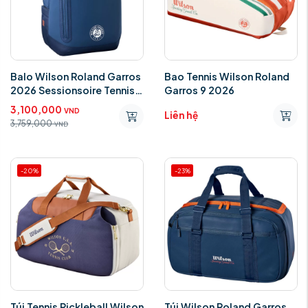
Balo Wilson Roland Garros
Bao Tennis Wilson Roland
2026 Sessionsoire Tennis
Garros 9 2026
Backpack WR8054001001
3,100,000
VND
Liên hệ
3,759,000
VND
-20%
-23%
Túi Tennis Pickleball Wilson
Túi Wilson Roland Garros