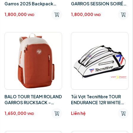
Garros 2025 Backpack
GARROS SESSION SOIRÉE
Cream/Clay
SUPER TOUR 2025
1,800,000
1,800,000
WR8042701001​​​​​​​
VND
VND
BALO TOUR TEAM ROLAND
Túi Vợt Tecnifibre TOUR
GARROS RUCKSACK -
ENDURANCE 12R WHITE
CREME
BAG
1,650,000
Liên hệ
VND