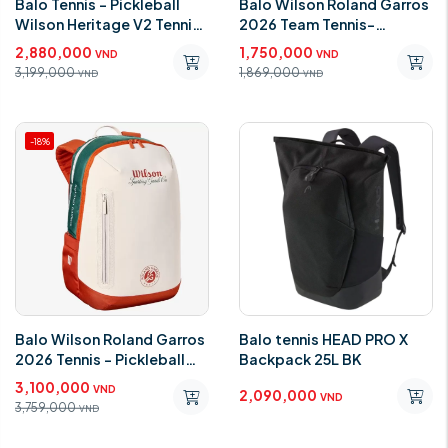
Balo Tennis - Pickleball
Balo Wilson Roland Garros
Wilson Heritage V2 Tennis
2026 Team Tennis-
Backpack WR8052201001
Pickleball WR8053501001
2,880,000
1,750,000
VND
VND
3,199,000
1,869,000
VND
VND
-18%
Balo Wilson Roland Garros
Balo tennis HEAD PRO X
2026 Tennis - Pickleball
Backpack 25L BK
Backpack WR8052601001
3,100,000
VND
2,090,000
VND
3,759,000
VND