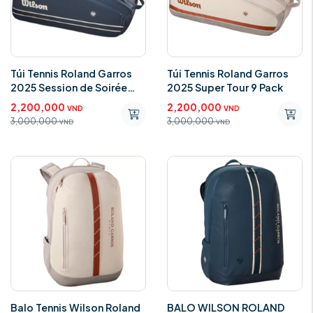
Túi Tennis Roland Garros
Túi Tennis Roland Garros
2025 Session de Soirée
2025 Super Tour 9 Pack
Super Tour 15 Pack Dark
2,200,000
2,200,000
VND
VND
Navy
3,000,000
3,000,000
VND
VND
Balo Tennis Wilson Roland
BALO WILSON ROLAND