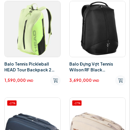
Balo Tennis Pickleball
Balo Đựng Vợt Tennis
HEAD Tour Backpack 2
Wilson RF Black
Sage
WR8032801001
1,590,000
3,690,000
VND
VND
-27%
-27%