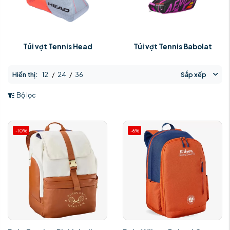
Túi vợt Tennis Head
Túi vợt Tennis Babolat
Hiển thị:
12
/
24
/
36
Sắp xếp
Bộ lọc
-10%
-6%