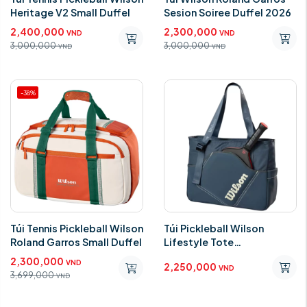
Heritage V2 Small Duffel
Sesion Soiree Duffel 2026
2,400,000
2,300,000
VND
VND
3,000,000
3,000,000
VND
VND
-38%
Túi Tennis Pickleball Wilson
Túi Pickleball Wilson
Roland Garros Small Duffel
Lifestyle Tote
"Grey/White" WR8908201
2,300,000
VND
2,250,000
VND
3,699,000
VND