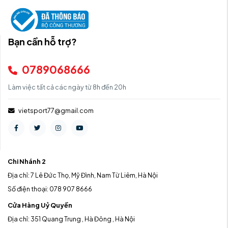
Bạn cần hỗ trợ?
0789068666
Làm việc tất cả các ngày từ 8h đến 20h
vietsport77@gmail.com
Chi Nhánh 2
Địa chỉ: 7 Lê Đức Thọ, Mỹ Đình, Nam Từ Liêm, Hà Nội
Số điện thoại: 078 907 8666
Cửa Hàng Uỷ Quyền
Địa chỉ: 351 Quang Trung , Hà Đông , Hà Nội