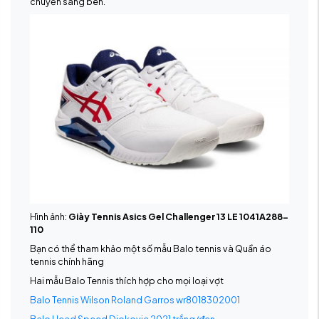
chuyển sang bên.
Hình ảnh:
Giày Tennis Asics Gel Challenger 13 LE 1041A288-
110
Bạn có thể tham khảo một số mẫu Balo tennis và Quần áo
tennis chính hãng
Hai mẫu Balo Tennis thích hợp cho mọi loại vợt
Balo Tennis Wilson Roland Garros wr8018302001