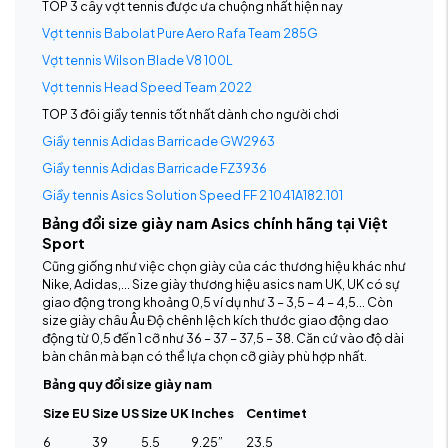
TOP 3 cây vợt tennis được ưa chuộng nhất hiện nay
Vợt tennis Babolat Pure Aero Rafa Team 285G
Vợt tennis Wilson Blade V8 100L
Vợt tennis Head Speed Team 2022
TOP 3 đôi giầy tennis tốt nhất dành cho người chơi
Giầy tennis Adidas Barricade GW2963
Giầy tennis Adidas Barricade FZ3936
Giầy tennis Asics Solution Speed FF 2 1041A182.101
Bảng đổi size giày nam Asics chính hãng tại Việt
Sport
Cũng giống như việc chọn giày của các thương hiệu khác như
Nike, Adidas,... Size giày thương hiệu asics nam UK, UK có sự
giao động trong khoảng 0,5 ví dụ như 3 – 3,5 – 4 – 4,5… Còn
size giày châu Âu Độ chênh lệch kích thước giao động dao
động từ 0,5 đến 1 cỡ như 36 – 37 – 37,5 – 38. Căn cứ vào độ dài
bàn chân mà bạn có thể lựa chọn cỡ giày phù hợp nhất.
Bảng quy đổi size giày nam
Size EU
Size US
Size UK
Inches
Centimet
6
39
5.5
9.25”
23.5