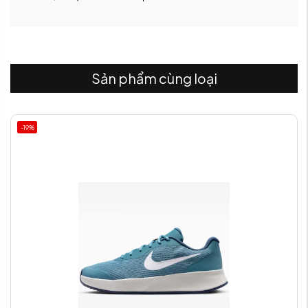
Sản phẩm cùng loại
-19%