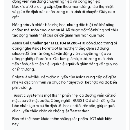
động viên vận động chuyên nghiệp và công nghiệp.
Backfoot Gel cung cấp đệm theo mọi hướng, hấp thụ nhiệt
và giúp ổn định bàn chân trong quá trình di chuyển Giày cao
gót.
Mỏng hơn và phiên bản nhẹ hơn, nhưng đặc biệt có khả năng
chống mài mòn cao, cao su AHAR được bố trí ở những nơi chịu
tác động mạnh nhất của đế để giảm mài mòn quá mức.
Asics Gel Challenger 13 LE 1041A288-110
còn được trang bị
công nghệ Asics Forefoot là một hệ thống đệm sử dụng
silicon để làm hài lòng cả vận động viên chuyên nghiệp và
công nghiệp. Forefoot Gel làm giảm lực tải trong quá trình
tiến hành, cải thiện hiệu quả hiệu quả và giảm đáng kể nguy cơ
chấn thương.
Solyte là vật liệu đệm độc quyền của Asics cung cấp đế giữa
nhẹ và đặc tính "nén và phục hồi" tuyệt vời, kết hợp với độ bền
phi thường.
Trusstic System là một thành phần nhẹ, có đường viền kết nối
mặt sau với mặt trước, Công nghệ TRUSSTIC ở phần đế, giữa
bàn chân tạo ra sự ổn định tốt hơn chơi ở trên sân, giúp người
di chuyển chắc chắn và chống lật Better than.
Bạn có thể tham khảo thêm những sản phẩm HOT nhất hiện
nay