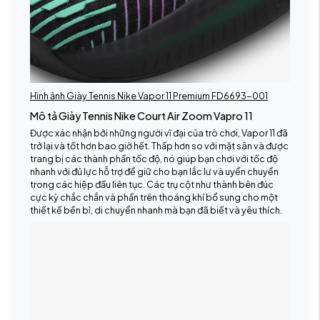
Hình ảnh Giày Tennis Nike Vapor 11 Premium FD6693-001
Mô tả Giày Tennis Nike Court Air Zoom Vapro 11
Được xác nhận bởi những người vĩ đại của trò chơi, Vapor 11 đã
trở lại và tốt hơn bao giờ hết. Thấp hơn so với mặt sân và được
trang bị các thành phần tốc độ, nó giúp bạn chơi với tốc độ
nhanh với đủ lực hỗ trợ để giữ cho bạn lắc lư và uyển chuyển
trong các hiệp đấu liên tục. Các trụ cột như thành bên đúc
cực kỳ chắc chắn và phần trên thoáng khí bổ sung cho một
thiết kế bền bỉ, di chuyển nhanh mà bạn đã biết và yêu thích.