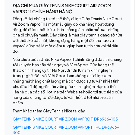
ĐỊA CHỈ MUA GIÀY TENNIS NIKE COURT AIR ZOOM
VAPRO 11 CHÍNH HÃNG HÀ NỘI
Tổng kết lại chúng ta có thể thấy được Giày Tennis Nike Court
Air Zoom Vapro 11 là một mẫu giày có khả năng hoạt động
rộng, đế được thiết kế to hơn nhằm giảm chấn mỗi sau những
pha di chuyển mạnh. Đây cũng là mẫu giày tennis đáng sở hữu
bởi thiết kế bắt mắt, không đụng hàng một đối thủ nào và
Vapro 1 cũng sẽ là một điểm tự giúp bạn tự tin hơn khi thi đấu
đó.
Nếu chưa biết sở hữu Nike Vapro 11 chính hãng ở đâu thì chúng
tôi khuyên bạn hãy đến ngay với VietSport. Cửa hàng thể
thao chính hãng uy tín Hà Nội với hơn 10 năm kinh nghiệm
trong nghề. Đến với Viêt Sport bạn không chỉ được xem
những mặt hàng chất lượng mà còn được sự tư vấn nhiệt tình
chu đáo từ đội nghĩ nhân viên giàu kinh nghiệm. Bạn có thể
liên hệ qua các số Hotline trên Website hoặc tới trực tiếp cửa
hàng của chúng tôi để được tư vấn, hỗ trợ tốt nhất về sản
phẩm
Tham khảo thêm Giày Tennis Nike tại đây :
GIÀY TENNIS NIKE COURT AIR ZOOM VAPRO 11 DR6966-103
GIÀY TENNIS NIKE COURT AIR ZOOM VAPORT 11HC DR6966-
300