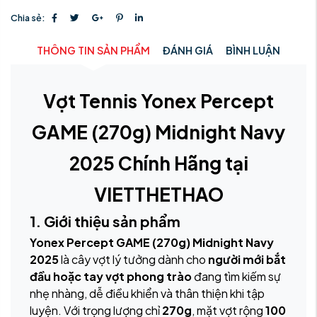
Chia sẻ:
THÔNG TIN SẢN PHẨM
ĐÁNH GIÁ
BÌNH LUẬN
Vợt Tennis Yonex Percept
GAME (270g) Midnight Navy
2025 Chính Hãng tại
VIETTHETHAO
1. Giới thiệu sản phẩm
Yonex Percept GAME (270g) Midnight Navy
2025
là cây vợt lý tưởng dành cho
người mới bắt
đầu hoặc tay vợt phong trào
đang tìm kiếm sự
nhẹ nhàng, dễ điều khiển và thân thiện khi tập
luyện. Với trọng lượng chỉ
270g
, mặt vợt rộng
100