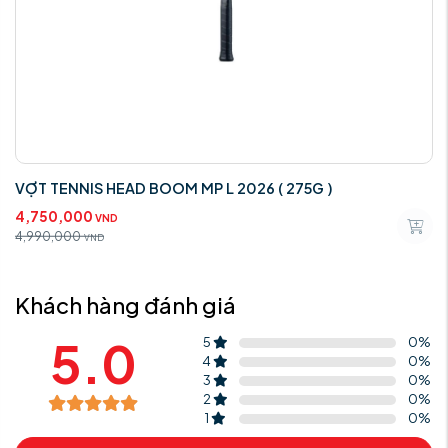
VỢT TENNIS HEAD BOOM MP L 2026 ( 275G )
4,750,000
VND
4,990,000
VND
Khách hàng đánh giá
5.0
5
0
%
4
0
%
3
0
%
2
0
%
1
0
%