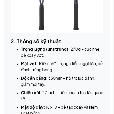
2. Thông số kỹ thuật
Trọng lượng (unstrung):
270g – cực nhẹ,
dễ xoay vợt.
Mặt vợt:
100 inch² – rộng, điểm ngọt lớn, dễ
đánh trúng bóng.
Độ cân bằng:
330mm – hỗ trợ lực đánh,
giảm mỏi tay.
Chiều dài:
27 inch – tiêu chuẩn thi đấu quốc
tế.
Mật độ dây:
16 x 19 – dễ tạo xoáy và kiểm
soát bóng.