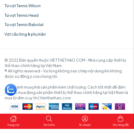
Túi vợt Tennis Wilson
Túi vợt Tennis Head
Túi vợt Tennis Babolat
Vợt cầu lông & phụ kiện
© 2022 Bản quyền thuộc VIETTHETHAO.COM - Nhà cung cấp thiết bị
thể thao chính hãng tại Việt Nam.
® All rights reserved - Vui lòng không sao chép nội dung khi không
được sự đồng ý của chúng tôi.
✓ Để tránh mua phải sản phẩm kém chất lượng. Cách tốt nhất để đảm
bảo để mua đúng sản phẩm thiết bị thể thao chính hãng tại Việt Nam là
mua từ đơn vị uy tín | Vietthethao.com
0
Trang chủ
Tìm kiếm
Tài khoản
Giỏ hàng (
)