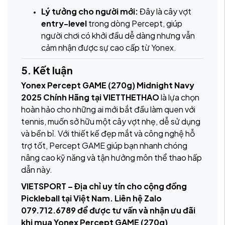
Lý tưởng cho người mới:
Đây là cây vợt
entry-level
trong dòng Percept, giúp
người chơi có khởi đầu dễ dàng nhưng vẫn
cảm nhận được sự cao cấp từ Yonex.
5. Kết luận
Yonex Percept GAME (270g) Midnight Navy
2025 Chính Hãng tại VIETTHETHAO
là lựa chọn
hoàn hảo cho những ai mới bắt đầu làm quen với
tennis, muốn sở hữu một cây vợt nhẹ, dễ sử dụng
và bền bỉ. Với thiết kế đẹp mắt và công nghệ hỗ
trợ tốt, Percept GAME giúp bạn nhanh chóng
nâng cao kỹ năng và tận hưởng môn thể thao hấp
dẫn này.
VIETSPORT – Địa chỉ uy tín cho cộng đồng
Pickleball tại Việt Nam. Liên hệ Zalo
079.712.6789 để được tư vấn và nhận ưu đãi
khi mua Yonex Percept GAME (270g)