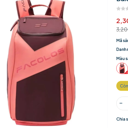
2,3
3,2
Mã sả
Danh 
Màu s
Còn
Chia 