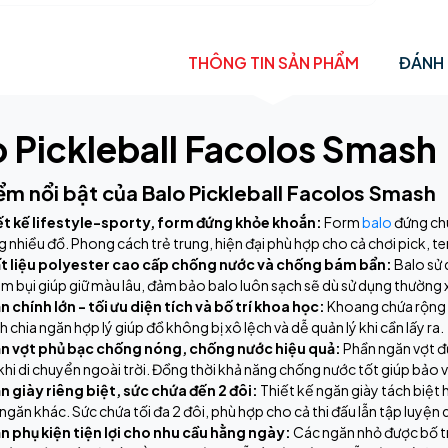
THÔNG TIN SẢN PHẨM
ĐÁNH 
o Pickleball Facolos Smash
ểm nổi bật của Balo Pickleball Facolos Smash
ết kế lifestyle-sporty, form đứng khỏe khoắn:
Form
balo
đứng chu
 nhiều đồ. Phong cách trẻ trung, hiện đại phù hợp cho cả chơi pick, te
t liệu polyester cao cấp chống nước và chống bám bẩn:
Balo sử 
ám bụi giúp giữ màu lâu, đảm bảo balo luôn sạch sẽ dù sử dụng thường 
 chính lớn - tối ưu diện tích và bố trí khoa học:
Khoang chứa rộng r
 chia ngăn hợp lý giúp đồ không bị xô lệch và dễ quản lý khi cần lấy ra.
n vợt phủ bạc chống nóng, chống nước hiệu quả:
Phần ngăn vợt đ
khi di chuyển ngoài trời. Đồng thời khả năng chống nước tốt giúp bảo
n giày riêng biệt, sức chứa đến 2 đôi:
Thiết kế ngăn giày tách biệt 
ngăn khác. Sức chứa tối đa 2 đôi, phù hợp cho cả thi đấu lẫn tập luyện d
n phụ kiện tiện lợi cho nhu cầu hằng ngày:
Các ngăn nhỏ được bố tr