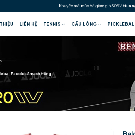
Khuyến mãi mùa hè giảm giá 50%!
Mua n
 THIỆU
LIÊN HỆ
TENNIS
CẦU LÔNG
PICKLEBAL
kleball Facolos Smash Hồng
Bal