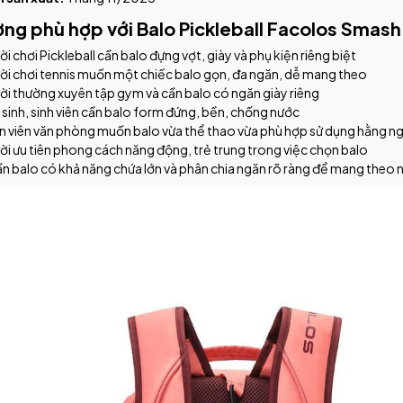
ợng phù hợp với Balo Pickleball Facolos Smash
i chơi Pickleball cần balo đựng vợt, giày và phụ kiện riêng biệt
ời chơi tennis muốn một chiếc balo gọn, đa ngăn, dễ mang theo
i thường xuyên tập gym và cần balo có ngăn giày riêng
sinh, sinh viên cần balo form đứng, bền, chống nước
n viên văn phòng muốn balo vừa thể thao vừa phù hợp sử dụng hằng n
i ưu tiên phong cách năng động, trẻ trung trong việc chọn balo
ần balo có khả năng chứa lớn và phân chia ngăn rõ ràng để mang theo 