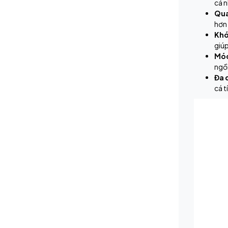
cá n
Qua
hơn 
Khó
giúp
Móc
ngồi
Đa 
cá t