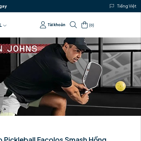
gay
Tiếng Việt
(
)
L
Tài khoản
0
o Pickleball Facolos Smash Hồng