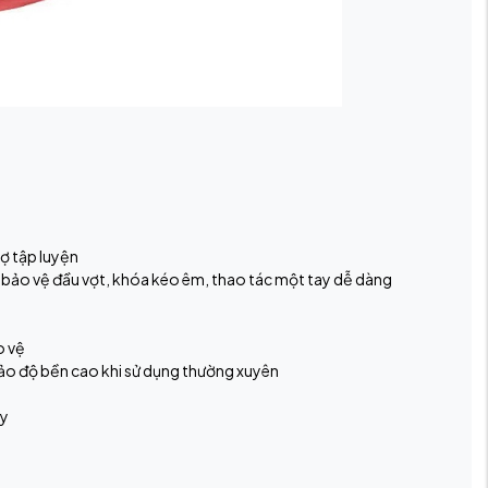
rợ tập luyện
lót bảo vệ đầu vợt, khóa kéo êm, thao tác một tay dễ dàng
o vệ
ảo độ bền cao khi sử dụng thường xuyên
ày