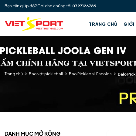
Bạn cần giúp đỡ? Gọi cho chúng tôi
0797126789
TRANG CHỦ
GIỚI
Trang chủ
Bao vợt pickleball
Bao Pickleball Facolos
Balo Pic
DANH MỤC MỞ RỘNG