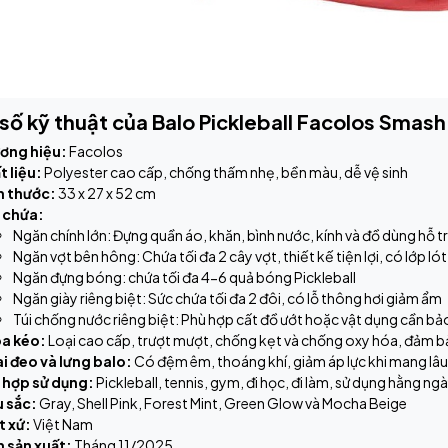
số kỹ thuật của Balo Pickleball Facolos Smash
ơng hiệu:
Facolos
t liệu:
Polyester cao cấp, chống thấm nhẹ, bền màu, dễ vệ sinh
h thước:
33 x 27 x 52 cm
 chứa:
Ngăn chính lớn: Đựng quần áo, khăn, bình nước, kính và đồ dùng hỗ t
Ngăn vợt bên hông: Chứa tối đa 2 cây vợt, thiết kế tiện lợi, có lớp 
Ngăn đựng bóng: chứa tối đa 4-6 quả bóng Pickleball
Ngăn giày riêng biệt: Sức chứa tối đa 2 đôi, có lỗ thông hơi giảm ẩm
Túi chống nước riêng biệt: Phù hợp cất đồ ướt hoặc vật dụng cần bả
a kéo:
Loại cao cấp, trượt mượt, chống kẹt và chống oxy hóa, đảm b
i đeo và lưng balo:
Có đệm êm, thoáng khí, giảm áp lực khi mang lâu
 hợp sử dụng:
Pickleball, tennis, gym, đi học, đi làm, sử dụng hằng ng
 sắc:
Gray, Shell Pink, Forest Mint, Green Glow và Mocha Beige
t xứ:
Việt Nam
 sản xuất:
Tháng 11/2025