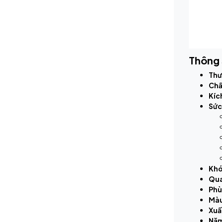
Thông 
Thư
Chấ
Kíc
Sức
Khó
Qua
Phù
Màu
Xuấ
Năm