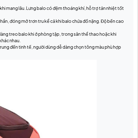
khi mang lâu. Lưng balo có đệm thoáng khí, hỗ trợ tản nhiệt tốt
hắn, đóng mở trơn tru kể cả khi balo chứa đồ nặng. Độ bền cao
àng treo balo khi ở phòng tập, trong sân thể thao hoặc khi
 khác nhau.
trung đến tinh tế, người dùng dễ dàng chọn tông màu phù hợp