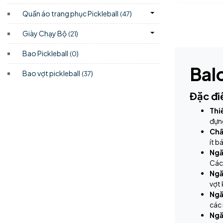
Quần áo trang phục Pickleball
)
(47
Giày Chạy Bộ
)
(21
Bao Pickleball
)
(0
Bal
Bao vợt pickleball
)
(37
Đặc đi
Thi
đựng
Chấ
ít b
Ngăn
Cách
Ngă
vợt 
Ngă
các 
Ngă