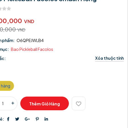
00,000
VND
00,000
VND
n phẩm:
O6QPEJWLB4
mục:
Bao Pickleball Facolos
Xóa thuộc tính
ắc:
 hàng
Thêm Giỏ Hàng
sẻ: