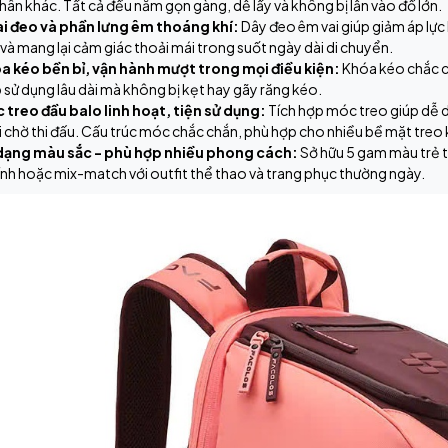
hân khác. Tất cả đều nằm gọn gàng, dễ lấy và không bị lẫn vào đồ lớn.
i đeo và phần lưng êm thoáng khí:
Dây đeo êm vai giúp giảm áp lực 
và mang lại cảm giác thoải mái trong suốt ngày dài di chuyển.
a kéo bền bỉ, vận hành mượt trong mọi điều kiện:
Khóa kéo chắc c
 sử dụng lâu dài mà không bị kẹt hay gãy răng kéo.
 treo đầu balo linh hoạt, tiện sử dụng:
Tích hợp móc treo giúp dễ d
 chờ thi đấu. Cấu trúc móc chắc chắn, phù hợp cho nhiều bề mặt treo
dạng màu sắc - phù hợp nhiều phong cách:
Sở hữu 5 gam màu trẻ 
ính hoặc mix-match với outfit thể thao và trang phục thường ngày.