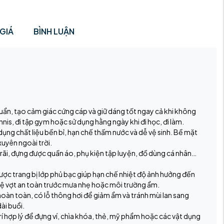
GIÁ
BÌNH LUẬN
ẩn, tạo cảm giác cứng cáp và giữ dáng tốt ngay cả khi không
nnis, đi tập gym hoặc sử dụng hằng ngày khi đi học, đi làm.
dụng chất liệu bền bỉ, hạn chế thấm nước và dễ vệ sinh. Bề mặt
xuyên ngoài trời.
ãi, đựng được quần áo, phụ kiện tập luyện, đồ dùng cá nhân…
ược trang bị lớp phủ bạc giúp hạn chế nhiệt độ ảnh hưởng đến
 vệ vợt an toàn trước mưa nhẹ hoặc môi trường ẩm.
hoàn toàn, có lỗ thông hơi để giảm ẩm và tránh mùi lan sang
ài buổi.
í hợp lý để đựng ví, chìa khóa, thẻ, mỹ phẩm hoặc các vật dụng