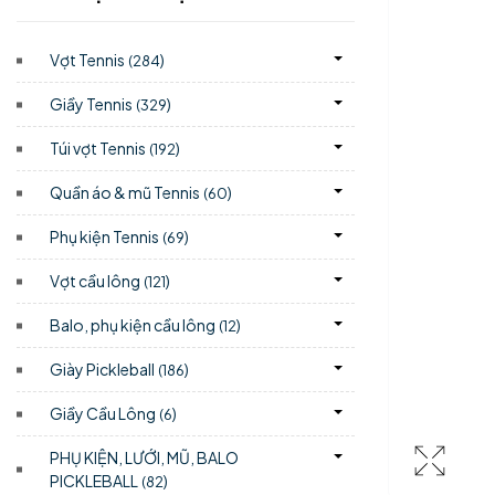
Vợt Tennis
)
(284
Giầy Tennis
)
(329
Túi vợt Tennis
)
(192
Quần áo & mũ Tennis
)
(60
Phụ kiện Tennis
)
(69
Vợt cầu lông
)
(121
Balo, phụ kiện cầu lông
)
(12
Giày Pickleball
)
(186
Giầy Cầu Lông
)
(6
PHỤ KIỆN, LƯỚI, MŨ, BALO
PICKLEBALL
)
(82