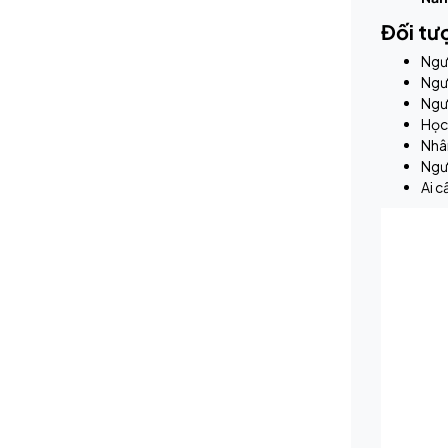
Đối tư
Ngườ
Ngư
Ngườ
Học 
Nhâ
Ngườ
Ai c