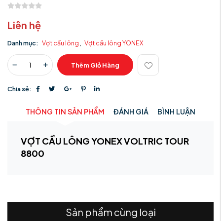
Liên hệ
Danh mục:
Vợt cầu lông
,
Vợt cầu lông YONEX
Thêm Giỏ Hàng
Chia sẻ:
THÔNG TIN SẢN PHẨM
ĐÁNH GIÁ
BÌNH LUẬN
VỢT CẦU LÔNG YONEX VOLTRIC TOUR
8800
Sản phẩm cùng loại