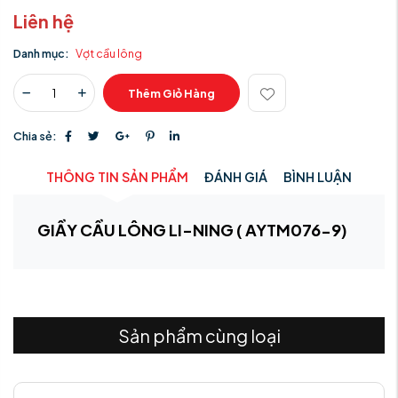
Liên hệ
Danh mục:
Vợt cầu lông
Thêm Giỏ Hàng
Chia sẻ:
THÔNG TIN SẢN PHẨM
ĐÁNH GIÁ
BÌNH LUẬN
GIẦY CẦU LÔNG LI-NING ( AYTM076-9)
Sản phẩm cùng loại