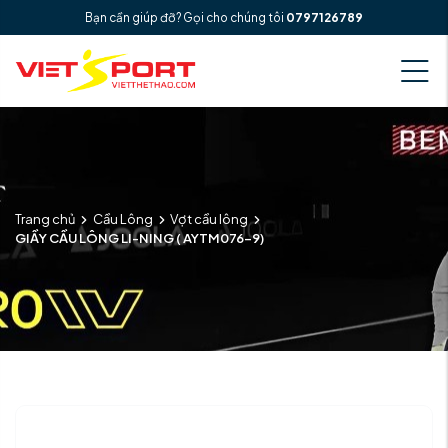
Bạn cần giúp đỡ? Gọi cho chúng tôi
0797126789
Trang chủ
Cầu Lông
Vợt cầu lông
GIẦY CẦU LÔNG LI-NING ( AYTM076-9)