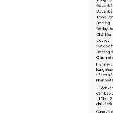
Độ cân bằ
Độ cân bằ
Trọng lượ
Độ cứng
Độ dày th
Chất liệu
Cốt vợt
Mật độ dâ
Độ căng d
Cách nh
Hiện nay c
hàng nhái 
tiết có tr
nhận biết 
- Cách xác
đảm bảo đ
- Từ hơn 2
chữ và số)
Cùng với đ