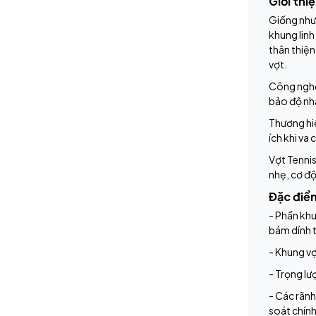
Giới th
Giống như
khung linh
thân thiện
vợt.
Công nghệ
bảo độ nhạ
Thương hiệ
ích khi va
Vợt Tenni
nhẹ, cơ độ
Đặc điể
- Phần kh
bám dính t
- Khung vợ
- Trọng lư
- Các rãnh
soát chính