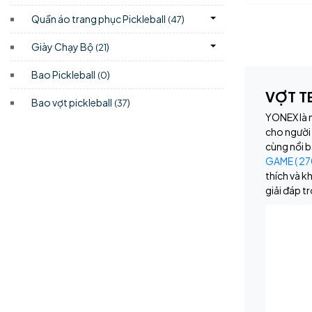
Quần áo trang phục Pickleball
)
(47
Giày Chạy Bộ
)
(21
Bao Pickleball
)
(0
VỢT T
Bao vợt pickleball
)
(37
YONEX là m
cho người 
cùng nổi b
GAME ( 27
thích và k
giải đáp t