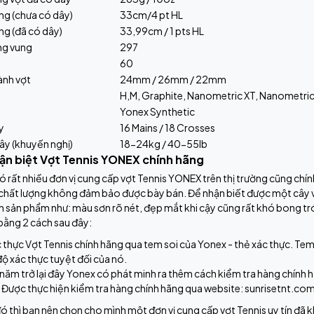
ng (chưa có dây)
33cm/4 pt HL
ng (đã có dây)
33,99cm / 1 pts HL
ng vung
297
60
ành vợt
24mm / 26mm / 22mm
H,M, Graphite, Nanometric XT, Nanometri
Yonex Synthetic
y
16 Mains / 18 Crosses
ây (khuyến nghị)
18-24kg / 40-55lb
ận biệt Vợt Tennis YONEX chính hãng
ó rất nhiều đơn vị cung cấp vợt Tennis YONEX trên thị trường cũng chín
chất lượng không đảm bảo được bày bán. Để nhận biết được một cây vợ
ên sản phẩm như: màu sơn rõ nét, đẹp mắt khi cậy cũng rất khó bong t
bằng 2 cách sau đây:
 thực Vợt Tennis chính hãng qua tem soi của Yonex - thẻ xác thực. Tem
ộ xác thực tuyệt đối của nó.
 năm trở lại đây Yonex có phát minh ra thêm cách kiểm tra hàng chính
. Được thực hiện kiểm tra hàng chính hãng qua website: sunrisetnt.co
ó thì bạn nên chọn cho mình một đơn vị cung cấp vợt Tennis uy tín đã kh