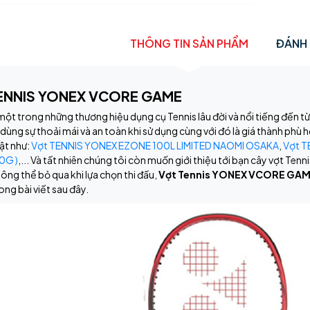
THÔNG TIN SẢN PHẨM
ĐÁNH 
ENNIS YONEX VCORE GAME
ột trong những thương hiệu dụng cụ Tennis lâu đời và nổi tiếng đến
dùng sự thoải mái và an toàn khi sử dụng cùng với đó là giá thành phù h
ật như:
Vợt TENNIS YONEX EZONE 100L LIMITED NAOMI OSAKA
,
Vợt T
0G )
,... Và tất nhiên chúng tôi còn muốn giới thiệu tới bạn cây vợt Te
hông thể bỏ qua khi lựa chọn thi đấu,
Vợt Tennis YONEX VCORE GA
rong bài viết sau đây.