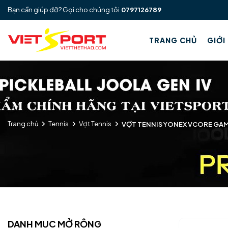
Bạn cần giúp đỡ? Gọi cho chúng tôi
0797126789
TRANG CHỦ
GIỚI
Trang chủ
Tennis
Vợt Tennis
VỢT TENNIS YONEX VCORE GA
DANH MỤC MỞ RỘNG