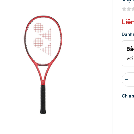
Liê
Danh 
Bả
VỢT
Chia 