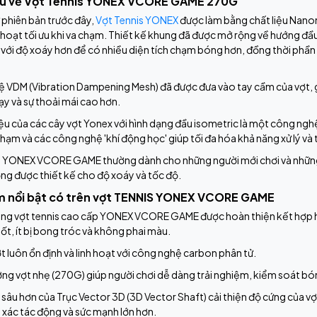
iệu về Vợt Tennis YONEX VCORE GAME 270G
 phiên bản trước đây,
Vợt Tennis YONEX
được làm bằng chất liệu Nanom
 hoạt tối ưu khi va chạm. Thiết kế khung đã được mở rộng về hướng đầu
 với độ xoáy hơn để có nhiều diện tích chạm bóng hơn, đồng thời ph
 VDM (Vibration Dampening Mesh) đã được đưa vào tay cầm của vợt,
y và sự thoải mái cao hơn.
u của các cây vợt Yonex với hình dạng đầu isometric là một công ngh
 chạm và các công nghệ 'khí động học' giúp tối đa hóa khả năng xử lý và
s YONEX VCORE GAME thường dành cho những người mới chơi và những
ng được thiết kế cho độ xoáy và tốc độ.
m nổi bật có trên vợt TENNIS YONEX VCORE GAME
ung vợt tennis cao cấp YONEX VCORE GAME được hoàn thiện kết hợp ho
ốt, ít bị bong tróc và không phai màu.
t luôn ổn định và linh hoạt với công nghệ carbon phân tử.
ợng vợt nhẹ (270G) giúp người chơi dễ dàng trải nghiệm, kiểm soát b
 sâu hơn của Trục Vector 3D (3D Vector Shaft) cải thiện độ cứng của 
 xác tác động và sức mạnh lớn hơn.