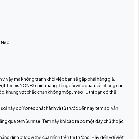
c Neo
h vì vậy mà không tránh khỏi việc bạn sẽ gặp phải hàng giả,
t Tennis YONEX chính hãng thì ngoài việc quan sát những chi
róc, khung vợt chắc chắn không móp, méo,... thì bạn có thể
 soi này do Yonex phát hành và từ trước đến nay tem soi vẫn
 hãng qua tem Sunrise. Tem này khi cào ra có một dãy chữ (hoặc
m
ẳng định được vị thế của mình trên thị trường. Hãy đến với Việt