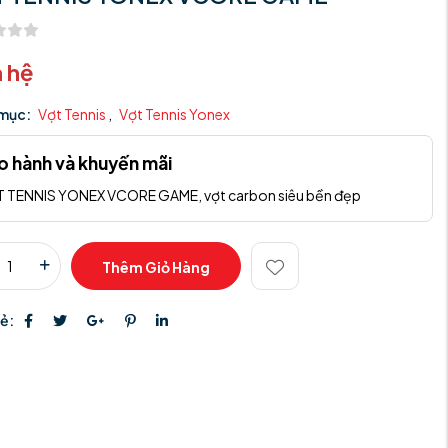
n hệ
mục:
Vợt Tennis
,
Vợt Tennis Yonex
o hành và khuyến mãi
 TENNIS YONEX VCORE GAME, vợt carbon siêu bền đẹp
Thêm Giỏ Hàng
sẻ: