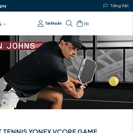
gay
Tiếng Việt
(
)
L
Tài khoản
0
 TENNIS YONEX VCORE GAME