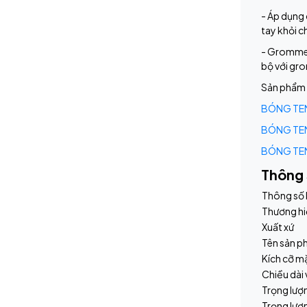
- Áp dụng 
tay khỏi c
- Grommet 
bộ với gr
Sản phẩm 
BÓNG TEN
BÓNG TEN
BÓNG TEN
Thông 
Thông số 
Thương h
Xuất xứ
Tên sản 
Kích cỡ m
Chiều dài 
Trọng lượn
Trọng lượ