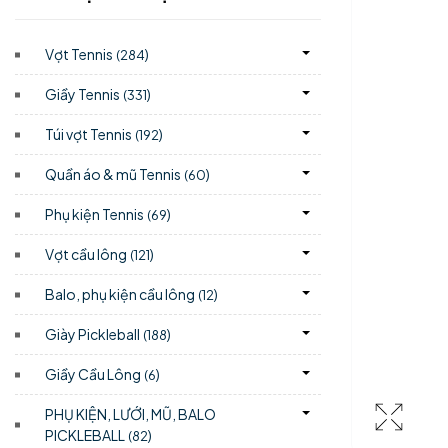
Vợt Tennis
)
(284
Giầy Tennis
)
(331
Túi vợt Tennis
)
(192
Quần áo & mũ Tennis
)
(60
Phụ kiện Tennis
)
(69
Vợt cầu lông
)
(121
Balo, phụ kiện cầu lông
)
(12
Giày Pickleball
)
(188
Giầy Cầu Lông
)
(6
PHỤ KIỆN, LƯỚI, MŨ, BALO
PICKLEBALL
)
(82