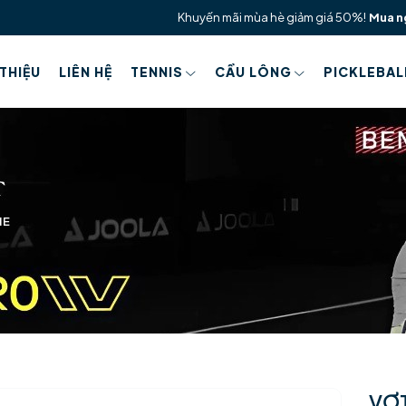
Khuyến mãi mùa hè giảm giá 50%!
Mua n
 THIỆU
LIÊN HỆ
TENNIS
CẦU LÔNG
PICKLEBAL
ME
VỢT