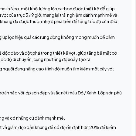
esh Neo, một khối lượng lớn carbon được thiết kế để giúp
 vợt của trục 3 / 9 giờ, mang lại trải nghiệm đánh mạnh mẽ và
ần khung đã được thuôn nhẹ ở phía trên để tăng tốc độ của đầu
 giúp lọc hiệu quả các rung động không mong muốn để đảm
ệ độc đáo và đột phá trong thiết kế vợt, giúp tăng bề mặt có
 tốc độ di chuyển, cũng như tăng độ xoáy tạo ra.
 người đang nâng cao trình độ muốn tìm kiếm một cây vợt
àn hảo với lớp sơn đẹp và sắc nét màu Đỏ / Xanh. Lớp sơn phủ
óng và có những cú đánh mạnh mẽ.
vợt và giảm độ xoắn khung để có độ ổn định hơn 20% để kiểm