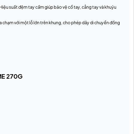
Hiệu suất đệm tay cầm giúp bảo vệ cổ tay, cẳng tay và khuỷu
 va chạm với một lỗ lớn trên khung, cho phép dây di chuyển đồng
ME 270G