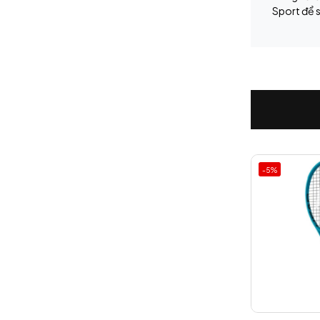
Sport để s
-5%
-5%