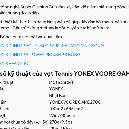
công nghệ Super Cushion Grip vào tay cầm để giảm thiểu rung động. 
hấn thương do va đập.
thiết kế theo hình dạng hình phễu để giúp dây đàn hồi mạnh mẽ khi
ommet. Cấu trúc vòng mới này là độc quyền của hãng Yonex.
Bóng tennis có thể bạn quan tâm:
NIS DUNLOP AO - DUNLOP AUSTRALIAN OPEN 4 BÓNG
NIS DUNLOP ATP CHAMPIONSHIP 4 BÓNG
NIS HEAD PRO
số kỹ thuật của vợt Tennis YONEX VCORE GA
kĩ thuật
Mô tả chi tiết
iệu
YONEK
Nhật Bản
phẩm
YONEX VCORE GAME 270G
ặt vợt
100 in2 / 645 cm2
vợt
27in / 68,5cm
g vợt chưa có dây (+/- 5g)
270g/9,5oz
ng vợt đã có dây
283g / 10oz