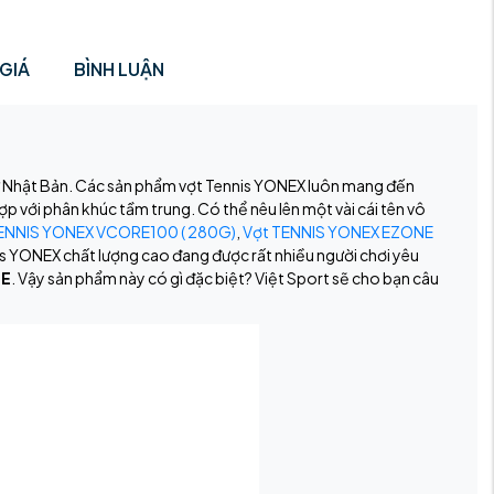
GIÁ
BÌNH LUẬN
 từ Nhật Bản. Các sản phẩm vợt Tennis YONEX luôn mang đến
ợp với phân khúc tầm trung. Có thể nêu lên một vài cái tên vô
ENNIS YONEX VCORE100 ( 280G)
,
Vợt TENNIS YONEX EZONE
nnis YONEX chất lượng cao đang được rất nhiều người chơi yêu
ME
. Vậy sản phẩm này có gì đặc biệt? Việt Sport sẽ cho bạn câu