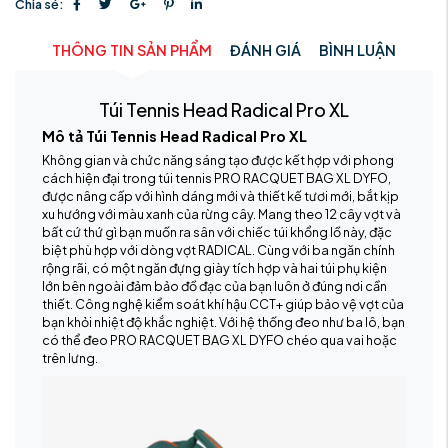
Chia sẻ:
THÔNG TIN SẢN PHẨM
ĐÁNH GIÁ
BÌNH LUẬN
Túi Tennis Head Radical Pro XL
Mô tả Túi Tennis Head Radical Pro XL
Không gian và chức năng sáng tạo được kết hợp với phong
cách hiện đại trong túi tennis PRO RACQUET BAG XL DYFO,
được nâng cấp với hình dáng mới và thiết kế tươi mới, bắt kịp
xu hướng với màu xanh của rừng cây. Mang theo 12 cây vợt và
bất cứ thứ gì bạn muốn ra sân với chiếc túi khổng lồ này, đặc
biệt phù hợp với dòng vợt RADICAL. Cùng với ba ngăn chính
rộng rãi, có một ngăn đựng giày tích hợp và hai túi phụ kiện
lớn bên ngoài đảm bảo đồ đạc của bạn luôn ở đúng nơi cần
thiết. Công nghệ kiểm soát khí hậu CCT+ giúp bảo vệ vợt của
bạn khỏi nhiệt độ khắc nghiệt. Với hệ thống đeo như ba lô, bạn
có thể đeo PRO RACQUET BAG XL DYFO chéo qua vai hoặc
trên lưng.