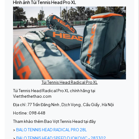
Hình ảnh Túi Tennis Head Pro XL
Túi Tennis Head Radical Pro XL
Túi Tennis Head Radical Pro XL chính hãng tại
Vietthethethao.com
Địa chỉ : 77 Trần Đăng Ninh , Dịch Vọng , Cầu Giấy , Hà Nội
Hotline : 098 448
Tham khảo thêm Bao Vợt Tennis Head tại đây
>
BALO TENNIS HEAD RADICAL PRO 28L
>
BALO TENNIS HEAD SPEED DJOKOVIC - 283302