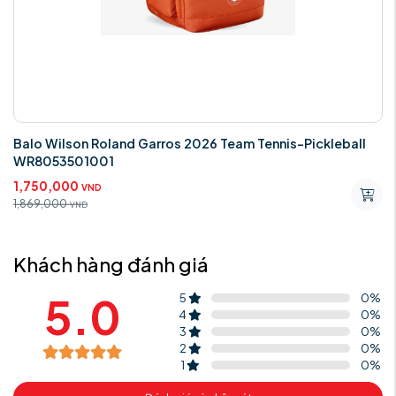
Balo Wilson Roland Garros 2026 Team Tennis-Pickleball
WR8053501001
1,750,000
VND
1,869,000
VND
Khách hàng đánh giá
5.0
5
0
%
4
0
%
3
0
%
2
0
%
1
0
%