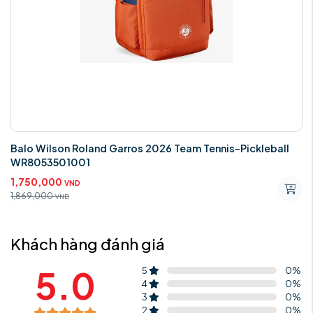
Balo Wilson Roland Garros 2026 Team Tennis-Pickleball
WR8053501001
1,750,000
VND
1,869,000
VND
Khách hàng đánh giá
5.0
5
0
%
4
0
%
3
0
%
2
0
%