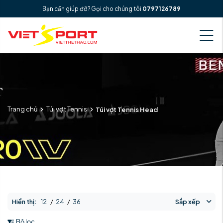
Bạn cần giúp đỡ? Gọi cho chúng tôi
0797126789
Trang chủ
Túi vợt Tennis
Túi vợt Tennis Head
Hiển thị:
12
/
24
/
36
Sắp xếp
Bộ lọc