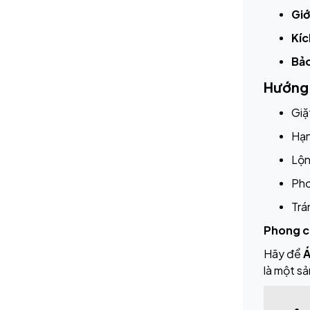
Giớ
Kíc
Bả
Hướng
Giặ
Hạn
Lộn
Phơ
Trá
Phong c
Hãy để
Á
là một s