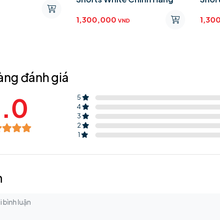
1,300,000
1,56
ND
VND
àng đánh giá
.0
5
4
3
2
1
n