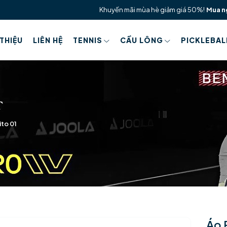
Khuyến mãi mùa hè giảm giá 50%!
Mua n
 THIỆU
LIÊN HỆ
TENNIS
CẦU LÔNG
PICKLEBAL
ito 01
Áo 