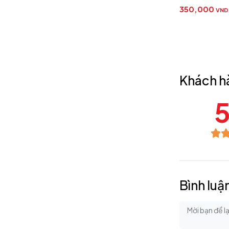
350,000
VND
1,300,000
V
Khách h
5
Bình luậ