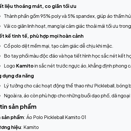
t liệu thoáng mát, co giãn tối ưu
Thành phần gồm 95% poly và 5% spandex, giúp áo thấm hút m
Vải co giãn linh hoạt, mang lại cảm giác thoải mái tối ưu tro
ết kế tinh tế, phù hợp mọi hoàn cảnh
Cổ polo dệt mềm mại, tạo cảm giác dễ chịu khi mặc.
Bo tay phối màu độc đáo và họa tiết hình học sắc nét kết h
Logo
Kamito
in sắc nét trước ngực áo, khẳng định phong c
 dụng đa năng
Lý tưởng cho các hoạt động thể thao như Pickleball, bóng b
Ngoài ra, áo còn phù hợp cho những buổi dạo phố, dã ngoại h
tin sản phẩm
n sản phẩm
: Áo Polo Pickleball Kamito 01
ơng hiệu
: Kamito