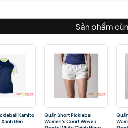
Sản phẩm cùn
ickleball
Quần Short Pickleball
Quần 
urt Woven
Women's Court Woven
Wome
e Chính Hãng
Shorts Black Chính Hãng
(15")