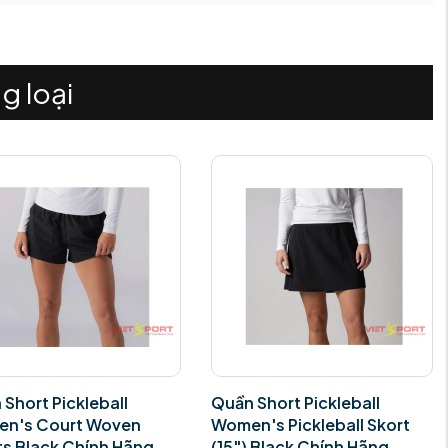
g loại
Short Pickleball
Quần Short Pickleball
n's Pickleball Skort
Women's Pickleball Skort
 Black Chính Hãng
(15") White Chính Hãng