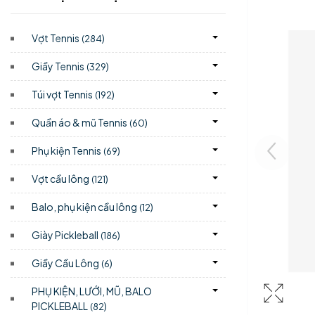
Vợt Tennis
)
(284
Giầy Tennis
)
(329
Túi vợt Tennis
)
(192
Quần áo & mũ Tennis
)
(60
Phụ kiện Tennis
)
(69
Vợt cầu lông
)
(121
Balo, phụ kiện cầu lông
)
(12
Giày Pickleball
)
(186
Giầy Cầu Lông
)
(6
PHỤ KIỆN, LƯỚI, MŨ, BALO
PICKLEBALL
)
(82