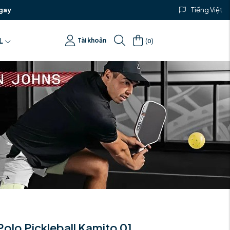
gay
Tiếng Việt
(
)
L
Tài khoản
0
Polo Pickleball Kamito 01