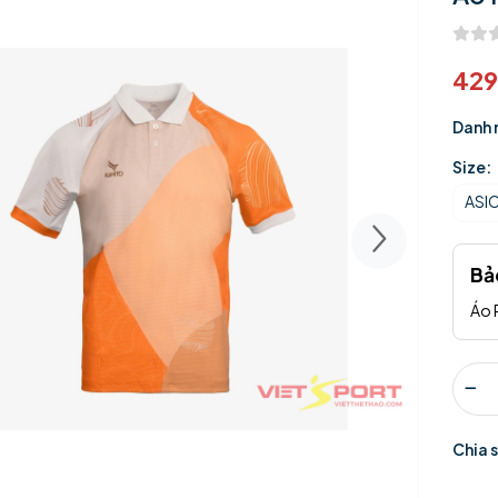
42
Danh 
Size:
ASI
Bả
Áo 
Chia 