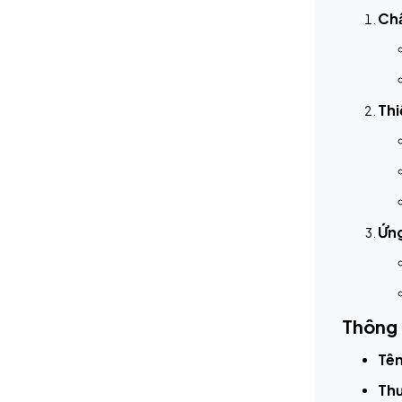
Chấ
Thi
Ứng
Thông 
Tê
Thư