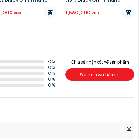
0,000
1,560,000
VND
VND
0
%
Chia sẻ nhận xét về sản phẩm
0
%
0
%
Đánh giá và nhận xét
0
%
0
%