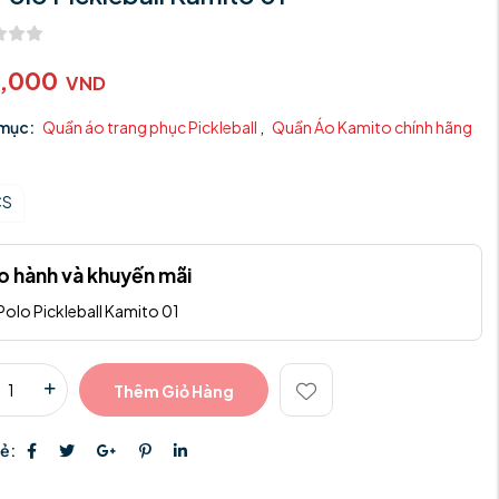
9,000
VND
mục:
Quần áo trang phục Pickleball
,
Quần Áo Kamito chính hãng
CS
o hành và khuyến mãi
Polo Pickleball Kamito 01
Thêm Giỏ Hàng
sẻ: