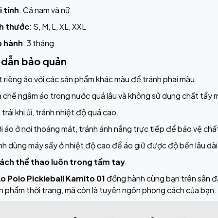
i tính
: Cả nam và nữ
h thước
: S, M, L, XL, XXL
o hành
: 3 tháng
 dẫn bảo quản
t riêng áo với các sản phẩm khác màu để tránh phai màu.
 chế ngâm áo trong nước quá lâu và không sử dụng chất tẩy 
 trái khi ủi, tránh nhiệt độ quá cao.
i áo ở nơi thoáng mát, tránh ánh nắng trực tiếp để bảo vệ chất
nh dùng máy sấy ở nhiệt độ cao để áo giữ được độ bền lâu dài
ách thể thao luôn trong tầm tay
o Polo Pickleball Kamito 01
đồng hành cùng bạn trên sân đ
ản phẩm thời trang, mà còn là tuyên ngôn phong cách của bạn.