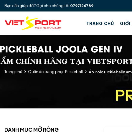
Bạn cần giúp đỡ? Gọi cho chúng tôi
0797126789
TRANG CHỦ
GIỚI
Trang chủ
Quần áo trang phục Pickleball
Áo Polo Pickleball Kam
DANH MỤC MỞ RỘNG