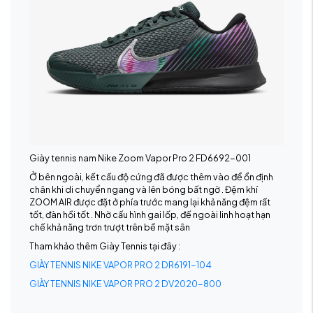
Giày tennis nam Nike Zoom Vapor Pro 2 FD6692-001
Ở bên ngoài, kết cấu độ cứng đã được thêm vào để ổn định
chân khi di chuyển ngang và lên bóng bất ngờ . Đệm khí
ZOOM AIR được đặt ở phía trước mang lại khả năng đệm rất
tốt, đàn hồi tốt . Nhờ cấu hình gai lốp, đế ngoài linh hoạt hạn
chế khả năng trơn trượt trên bề mặt sân
Tham khảo thêm Giày Tennis tại đây :
GIÀY TENNIS NIKE VAPOR PRO 2 DR6191-104
GIÀY TENNIS NIKE VAPOR PRO 2 DV2020-800