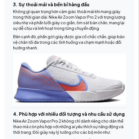
3. Sự thoải mái và bền bỉ hàng đầu
Không gì quan trọng hơn cảm giác thoải mái khi mang giày
trong thời gian dài. Nike Air Zoom Vapor Pro 2 với trọng lượng
siêu nhẹ và phần lưỡi giày co giãn, ôm sát bàn chân, mang lại
sự dễ chịu và linh hoạt trong từng chuyển động.
Bên cạnh đó, phần gót giày được gia cố chắc chắn, giúp bảo
vệ chân tối đa trong các tình huống va chạm mạnh hoặc đổi
hướng nhanh.
4. Phù hợp với nhiều đối tượng và nhu cầu sử dụng
Nike Air Zoom Vapor Pro 2 không chỉ dành riêng cho dân thể
thao mà còn phù hợp với những ai yêu thích sự năng động và
thời trang. Đôi giày này lý tưởng cho các bộ môn như: