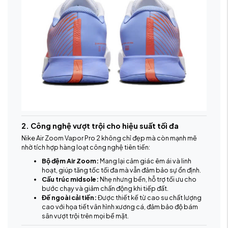
2. Công nghệ vượt trội cho hiệu suất tối đa
Nike Air Zoom Vapor Pro 2 không chỉ đẹp mà còn mạnh mẽ
nhờ tích hợp hàng loạt công nghệ tiên tiến:
Bộ đệm Air Zoom:
Mang lại cảm giác êm ái và linh
hoạt, giúp tăng tốc tối đa mà vẫn đảm bảo sự ổn định.
Cấu trúc midsole:
Nhẹ nhưng bền, hỗ trợ tối ưu cho
bước chạy và giảm chấn động khi tiếp đất.
Đế ngoài cải tiến:
Được thiết kế từ cao su chất lượng
cao với họa tiết vân hình xương cá, đảm bảo độ bám
sân vượt trội trên mọi bề mặt.