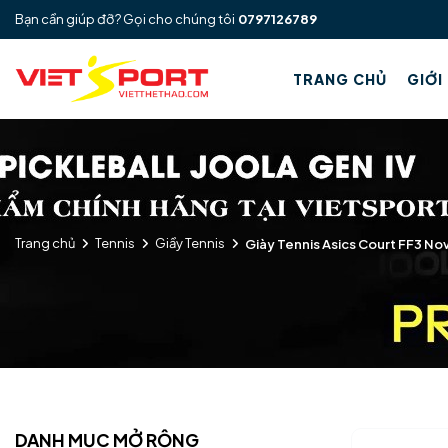
Bạn cần giúp đỡ? Gọi cho chúng tôi
0797126789
TRANG CHỦ
GIỚI
Trang chủ
Tennis
Giầy Tennis
Giày Tennis Asics Court FF3 No
DANH MỤC MỞ RỘNG