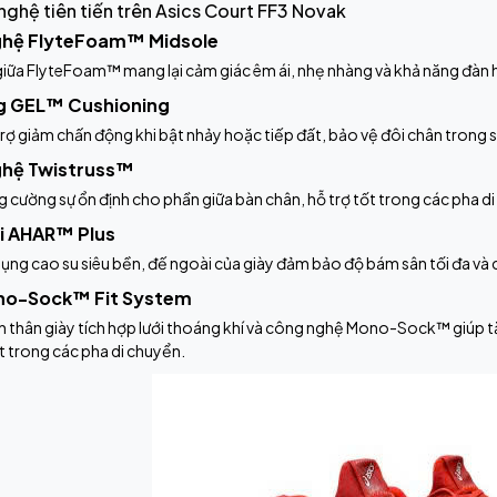
nghệ tiên tiến trên Asics Court FF3 Novak
hệ FlyteFoam™ Midsole
iữa FlyteFoam™ mang lại cảm giác êm ái, nhẹ nhàng và khả năng đàn hồ
g GEL™ Cushioning
rợ giảm chấn động khi bật nhảy hoặc tiếp đất, bảo vệ đôi chân trong 
hệ Twistruss™
 cường sự ổn định cho phần giữa bàn chân, hỗ trợ tốt trong các pha
i AHAR™ Plus
ụng cao su siêu bền, đế ngoài của giày đảm bảo độ bám sân tối đa và 
no-Sock™ Fit System
 thân giày tích hợp lưới thoáng khí và công nghệ Mono-Sock™ giúp tăng
 trong các pha di chuyển.