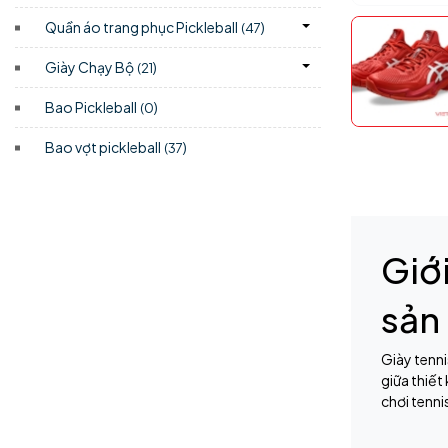
Quần áo trang phục Pickleball
)
(47
Giày Chạy Bộ
)
(21
Bao Pickleball
)
(0
Bao vợt pickleball
)
(37
Giớ
sản
Giày tenn
giữa thiết
chơi tenni