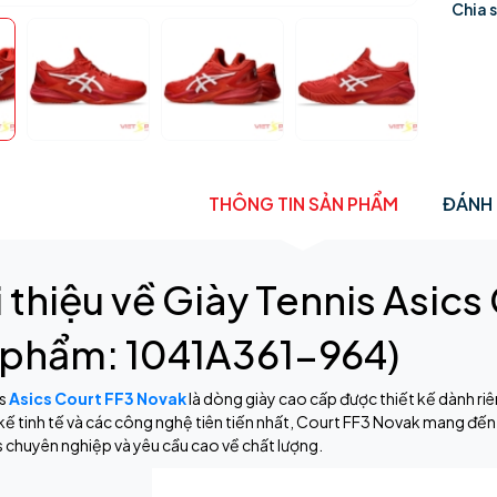
Chia 
THÔNG TIN SẢN PHẨM
ĐÁNH 
i thiệu về Giày Tennis Asic
 phẩm: 1041A361-964)
is
Asics Court FF3 Novak
là dòng giày cao cấp được thiết kế dành riê
 kế tinh tế và các công nghệ tiên tiến nhất, Court FF3 Novak mang đến 
s chuyên nghiệp và yêu cầu cao về chất lượng.