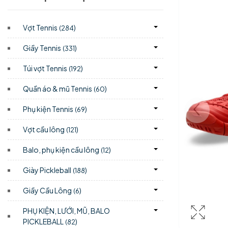
Vợt Tennis
)
(284
Giầy Tennis
)
(331
Túi vợt Tennis
)
(192
Quần áo & mũ Tennis
)
(60
Phụ kiện Tennis
)
(69
Vợt cầu lông
)
(121
Balo, phụ kiện cầu lông
)
(12
Giày Pickleball
)
(188
Giầy Cầu Lông
)
(6
PHỤ KIỆN, LƯỚI, MŨ, BALO
PICKLEBALL
)
(82