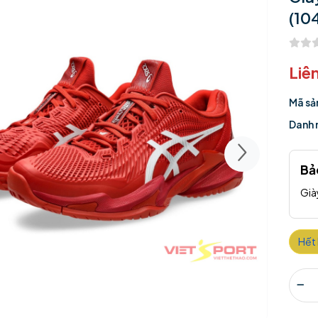
(10
Liê
Mã sả
Danh 
Bả
Già
Hết