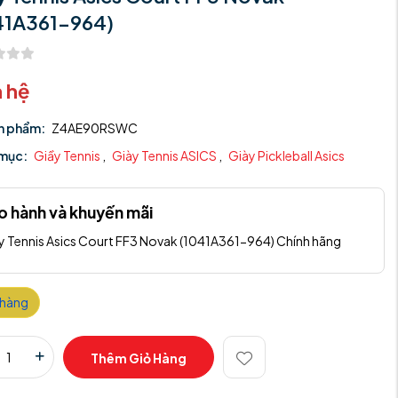
41A361-964)
n hệ
n phẩm:
Z4AE90RSWC
mục:
Giầy Tennis
,
Giày Tennis ASICS
,
Giày Pickleball Asics
o hành và khuyến mãi
y Tennis Asics Court FF3 Novak (1041A361-964) Chính hãng
 hàng
Thêm Giỏ Hàng