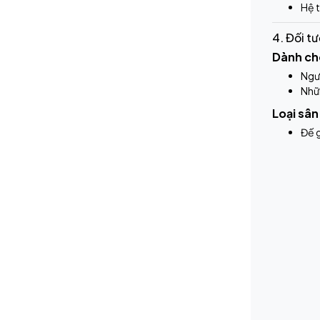
Hệ 
4. Đối t
Dành ch
Ngườ
Nhữn
Loại sân
Đế g