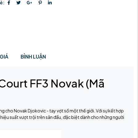
sẻ:
GIÁ
BÌNH LUẬN
s Court FF3 Novak (Mã
ng cho Novak Djokovic - tay vợt số một thế giới. Với sự kết hợp
hiệu suất vượt trội trên sân đấu, đặc biệt dành cho những người