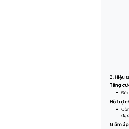
3. Hiệu 
Tăng cư
Đế n
Hỗ trợ c
Côn
độ 
Giảm áp 