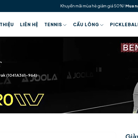
Khuyến mãi mùa hè giảm giá 50%!
Mua n
 THIỆU
LIÊN HỆ
TENNIS
CẦU LÔNG
PICKLEBAL
vak (1041A361-964)
Già