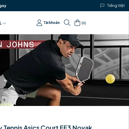
gay
Tiếng Việt
(
)
L
Tài khoản
0
y Tennis Asics Court FF3 Novak