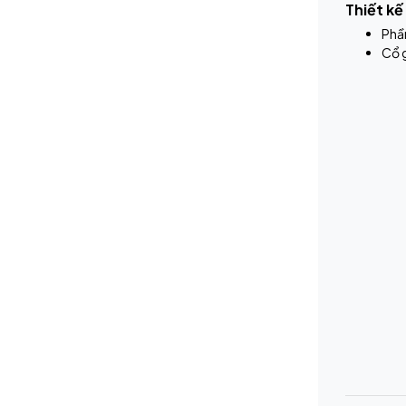
Thiết k
Phần
Cổ g