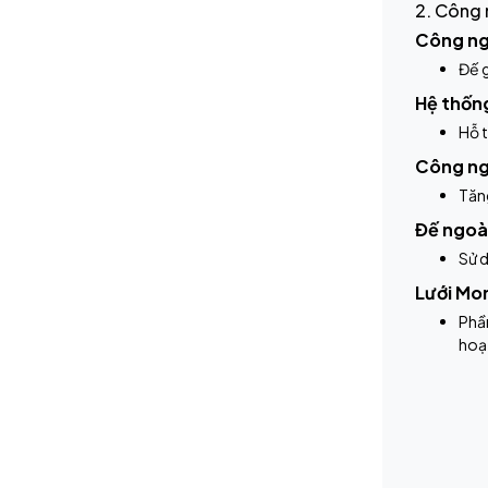
2. Công 
Công ng
Đế g
Hệ thốn
Hỗ t
Công ng
Tăng
Đế ngoà
Sử d
Lưới Mo
Phần
hoạt