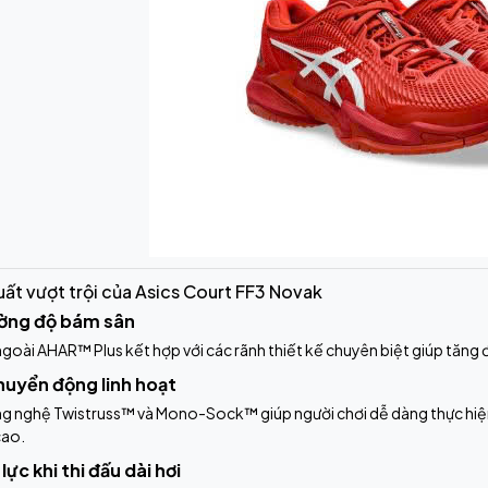
suất vượt trội của Asics Court FF3 Novak
ờng độ bám sân
goài AHAR™ Plus kết hợp với các rãnh thiết kế chuyên biệt giúp tăng đ
huyển động linh hoạt
g nghệ Twistruss™ và Mono-Sock™ giúp người chơi dễ dàng thực hiện 
cao.
lực khi thi đấu dài hơi