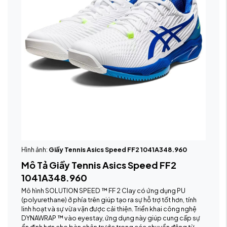
Hình ảnh:
Giầy Tennis Asics Speed FF2 1041A348.960
Mô Tả Giầy Tennis Asics Speed FF2
1041A348.960
Mô hình SOLUTION SPEED ™ FF 2 Clay có ứng dụng PU
(polyurethane) ở phía trên giúp tạo ra sự hỗ trợ tốt hơn, tính
linh hoạt và sự vừa vặn được cải thiện. Triển khai công nghệ
DYNAWRAP ™ vào eyestay, ứng dụng này giúp cung cấp sự