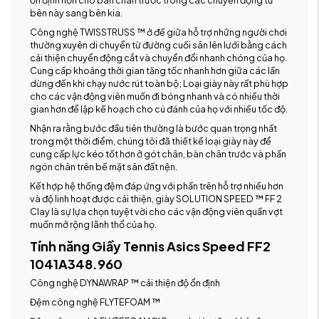
ổn định hơn cho bàn chân trước trong các chuyển động từ
bên này sang bên kia.
Công nghệ TWISSTRUSS ™ ở đế giữa hỗ trợ những người chơi
thường xuyên di chuyển từ đường cuối sân lên lưới bằng cách
cải thiện chuyển động cắt và chuyển đổi nhanh chóng của họ.
Cung cấp khoảng thời gian tăng tốc nhanh hơn giữa các lần
dừng đến khi chạy nước rút toàn bộ; Loại giày này rất phù hợp
cho các vận động viên muốn đi bóng nhanh và có nhiều thời
gian hơn để lập kế hoạch cho cú đánh của họ với nhiều tốc độ.
Nhận ra rằng bước đầu tiên thường là bước quan trọng nhất
trong một thời điểm, chúng tôi đã thiết kế loại giày này để
cung cấp lực kéo tốt hơn ở gót chân, bàn chân trước và phần
ngón chân trên bề mặt sân đất nện.
Kết hợp hệ thống đệm đáp ứng với phần trên hỗ trợ nhiều hơn
và độ linh hoạt được cải thiện, giày SOLUTION SPEED ™ FF 2
Clay là sự lựa chọn tuyệt vời cho các vận động viên quần vợt
muốn mở rộng lãnh thổ của họ.
Tính năng Giầy Tennis Asics Speed FF2
1041A348.960
Công nghệ DYNAWRAP ™ cải thiện độ ổn định
Đệm công nghệ FLYTEFOAM ™