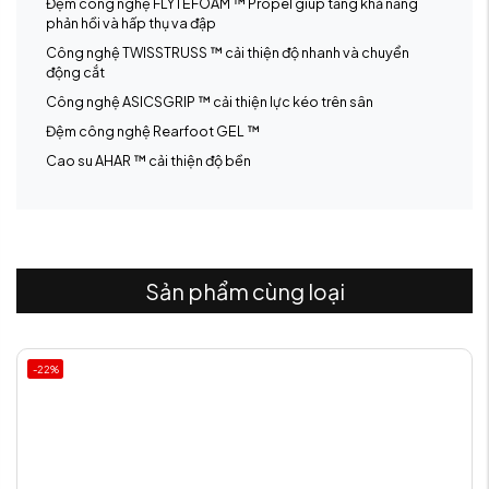
Đệm công nghệ FLYTEFOAM ™ Propel giúp tăng khả năng
phản hồi và hấp thụ va đập
Công nghệ TWISSTRUSS ™ cải thiện độ nhanh và chuyển
động cắt
Công nghệ ASICSGRIP ™ cải thiện lực kéo trên sân
Đệm công nghệ Rearfoot GEL ™
Cao su AHAR ™ cải thiện độ bền
Sản phẩm cùng loại
-22%