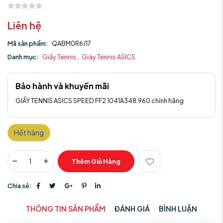
Liên hệ
Mã sản phẩm:
QABM0R6J17
Danh mục:
Giầy Tennis
,
Giày Tennis ASICS
Bảo hành và khuyến mãi
GIẦY TENNIS ASICS SPEED FF2 1041A348.960 chính hãng
Hết hàng
Thêm Giỏ Hàng
Chia sẻ:
THÔNG TIN SẢN PHẨM
ĐÁNH GIÁ
BÌNH LUẬN