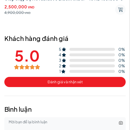
2,500,000
VND
4,900,000
VND
Khách hàng đánh giá
5.0
5
0
%
4
0
%
3
0
%
2
0
%
1
0
%
Đánh giá và nhận xét
Bình luận