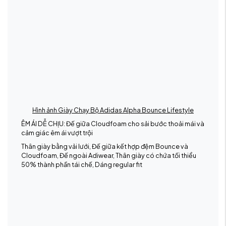
Hình ảnh Giày Chạy Bộ Adidas Alpha Bounce Lifestyle
ÊM ÁI DỄ CHỊU: Đế giữa Cloudfoam cho sải bước thoải mái và
cảm giác êm ái vượt trội
Thân giày bằng vải lưới, Đế giữa kết hợp đệm Bounce và
Cloudfoam, Đế ngoài Adiwear, Thân giày có chứa tối thiểu
50% thành phần tái chế, Dáng regular fit