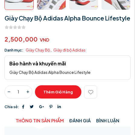
Giày Chạy Bộ Adidas Alpha Bounce Lifestyle
2,500,000
VND
Danh mục:
Giày Chạy Bộ
,
Giày đi bộ Adidas
Bảo hành và khuyến mãi
Giày Chạy Bộ Adidas Alpha Bounce Lifestyle
Thêm Giỏ Hàng
Chia sẻ:
THÔNG TIN SẢN PHẨM
ĐÁNH GIÁ
BÌNH LUẬN