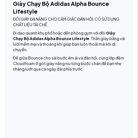
Giày Chạy Bộ Adidas Alpha Bounce
Lifestyle
ĐÔI GIÀY ĐA NĂNG CHO CẢM GIÁC ĐÀN HỒI, CÓ SỬ DỤNG
CHẤT LIỆU TÁI CHẾ.
Đi dạo quanh khu phố hoặc đến phòng gym với đôi
Giày
Chạy Bộ Adidas Alpha Bounce Lifestyle
. Thân giày bằng vải
lưới mềm mại và thoáng khí giúp bạn luôn thoải mái khi di
chuyển.
Đế giữa Bounce cho sải bước êm ái và đàn hồi, cùng lớp đệm
Cloudfoam ở gót giày nâng niu từng bước chân để bạn nhẹ
nhàng lướt qua cả ngày dài phía trước.