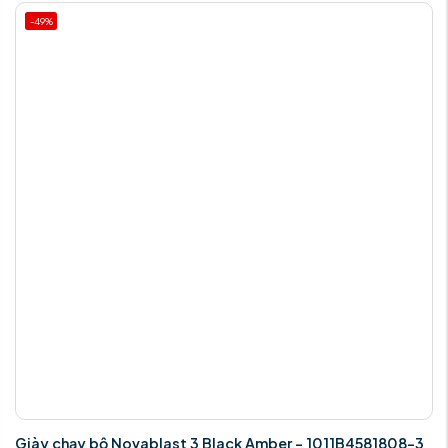
-49%
Giày Chạy Bộ Asics NOVABLAST 3 1011B458